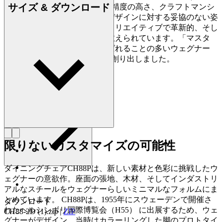
サイズ & ダウンロード
2007) は、家具づくりにおける精度の高さ、クラフトマンシ
ップに対する優れた洞察力、デザインに対する妥協のない姿
勢で知られており、史上最もクリエイティブで革新的、そし
て多作なデザイナーの一人に数えられています。「マスタ
ー・オブ・ザ・チェア」と呼ばれることの多いウェグナー
は、生涯で約500点もの椅子を創り出しました。
詳しく見る Hans J. Wegner
限りないカスタマイズの可能性
ダイニングチェアCH88Pは、新しい素材と色彩に挑戦したウ
ェグナーの意欲作。座面の張地、木材、そしてインダストリ
アルなスチールをウェグナーらしいミニマルなフォルムにま
とめています。 CH88Pは、1955年にスウェーデンで開催さ
ダウンロード
れたヘルシンボリ国際博覧会（H55） に出展するため、ウェ
CH88-2D (1).zip
|
ZIP
グナーがデザイン。当時はカラーリングした脚のプロトタイ