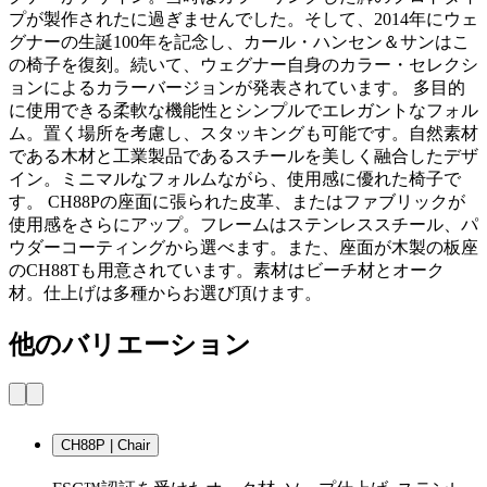
プが製作されたに過ぎませんでした。そして、2014年にウェ
グナーの生誕100年を記念し、カール・ハンセン＆サンはこ
の椅子を復刻。続いて、ウェグナー自身のカラー・セレクシ
ョンによるカラーバージョンが発表されています。 多目的
に使用できる柔軟な機能性とシンプルでエレガントなフォル
ム。置く場所を考慮し、スタッキングも可能です。自然素材
である木材と工業製品であるスチールを美しく融合したデザ
イン。ミニマルなフォルムながら、使用感に優れた椅子で
す。 CH88Pの座面に張られた皮革、またはファブリックが
使用感をさらにアップ。フレームはステンレススチール、パ
ウダーコーティングから選べます。また、座面が木製の板座
のCH88Tも用意されています。素材はビーチ材とオーク
材。仕上げは多種からお選び頂けます。
他のバリエーション
CH88P | Chair