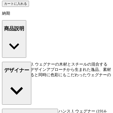
カートに入れる
納期
商品説明
CH88Pはハンス J. ウェグナーの木材とスチールの混合する
デザイナー
という、斬新なデザインアプローチから生まれた逸品、素材
の資質を追求すると同時に色彩にもこだわったウェグナーの
デザインです。
もっと読む
デンマークの家具デザイナー、ハンス J. ウェグナー (1914-