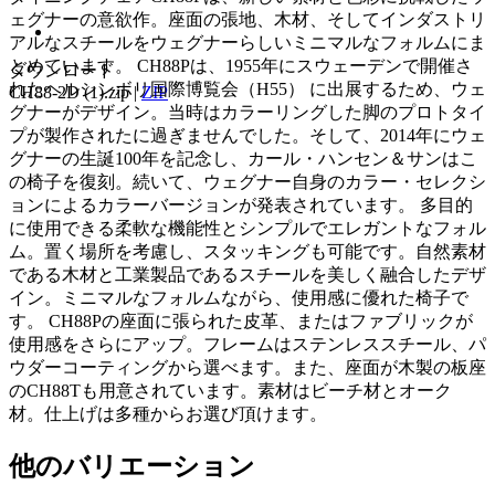
ェグナーの意欲作。座面の張地、木材、そしてインダストリ
アルなスチールをウェグナーらしいミニマルなフォルムにま
とめています。 CH88Pは、1955年にスウェーデンで開催さ
ダウンロード
れたヘルシンボリ国際博覧会（H55） に出展するため、ウェ
CH88-2D (1).zip
|
ZIP
グナーがデザイン。当時はカラーリングした脚のプロトタイ
プが製作されたに過ぎませんでした。そして、2014年にウェ
グナーの生誕100年を記念し、カール・ハンセン＆サンはこ
の椅子を復刻。続いて、ウェグナー自身のカラー・セレクシ
ョンによるカラーバージョンが発表されています。 多目的
に使用できる柔軟な機能性とシンプルでエレガントなフォル
ム。置く場所を考慮し、スタッキングも可能です。自然素材
である木材と工業製品であるスチールを美しく融合したデザ
イン。ミニマルなフォルムながら、使用感に優れた椅子で
す。 CH88Pの座面に張られた皮革、またはファブリックが
使用感をさらにアップ。フレームはステンレススチール、パ
ウダーコーティングから選べます。また、座面が木製の板座
のCH88Tも用意されています。素材はビーチ材とオーク
材。仕上げは多種からお選び頂けます。
他のバリエーション