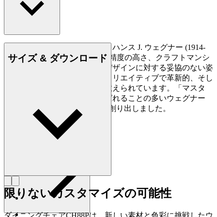
もっと読む
デンマークの家具デザイナー、ハンス J. ウェグナー (1914-
サイズ & ダウンロード
2007) は、家具づくりにおける精度の高さ、クラフトマンシ
ップに対する優れた洞察力、デザインに対する妥協のない姿
勢で知られており、史上最もクリエイティブで革新的、そし
て多作なデザイナーの一人に数えられています。「マスタ
ー・オブ・ザ・チェア」と呼ばれることの多いウェグナー
は、生涯で約500点もの椅子を創り出しました。
詳しく見る Hans J. Wegner
限りないカスタマイズの可能性
ダイニングチェアCH88Pは、新しい素材と色彩に挑戦したウ