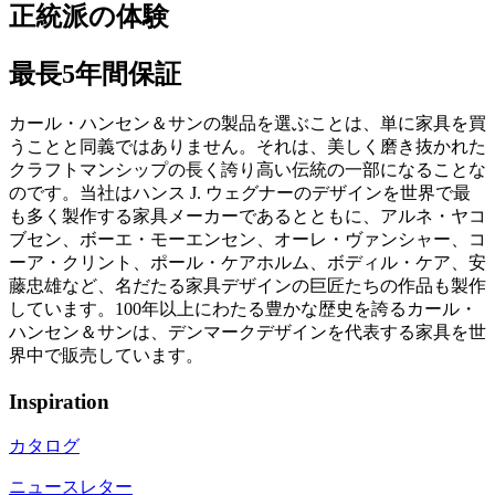
正統派の体験
最長5年間保証
カール・ハンセン＆サンの製品を選ぶことは、単に家具を買
うことと同義ではありません。それは、美しく磨き抜かれた
クラフトマンシップの長く誇り高い伝統の一部になることな
のです。当社はハンス J. ウェグナーのデザインを世界で最
も多く製作する家具メーカーであるとともに、アルネ・ヤコ
ブセン、ボーエ・モーエンセン、オーレ・ヴァンシャー、コ
ーア・クリント、ポール・ケアホルム、ボディル・ケア、安
藤忠雄など、名だたる家具デザインの巨匠たちの作品も製作
しています。100年以上にわたる豊かな歴史を誇るカール・
ハンセン＆サンは、デンマークデザインを代表する家具を世
界中で販売しています。
Inspiration
カタログ
ニュースレター