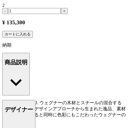
2
-
+
¥ 135,300
カートに入れる
納期
商品説明
CH88Pはハンス J. ウェグナーの木材とスチールの混合する
デザイナー
という、斬新なデザインアプローチから生まれた逸品、素材
の資質を追求すると同時に色彩にもこだわったウェグナーの
デザインです。