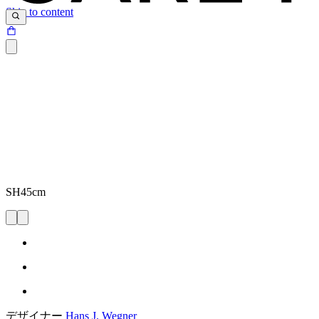
Skip to content
SH45cm
デザイナー
Hans J. Wegner