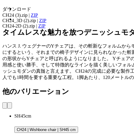
ダウンロード
CH24 (3).zip
|
ZIP
CH24_3D (2).zip
|
ZIP
CH24-2D (2).zip
|
ZIP
タイムレスな魅力を放つデニッシュモ
ハンス J. ウェグナーのYチェアは、その斬新なフォルムか
にするという、それまでの椅子デザインに見られなかった斬
の形状からYチェアと呼ばれるようになりました。 Yチェ
用感と使い勝手、そして特徴的なラインを描く美しいフォルム
ッシュモダンの真髄と言えます。 CH24の完成に必要な製
人でも1時間を要する重要な工程。1脚あたり、120メート
他のバリエーション
SH45cm
CH24 | Wishbone chair | SH45 cm