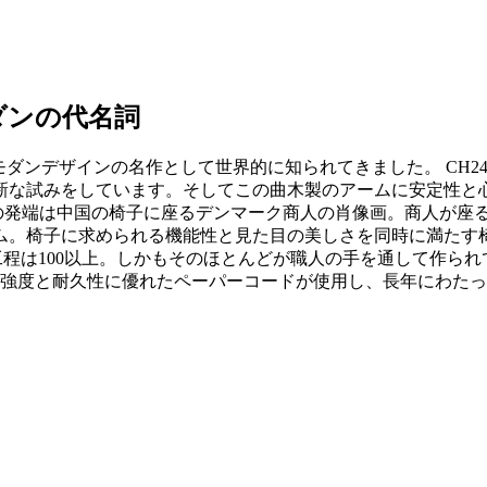
ダンの代名詞
らモダンデザインの名作として世界的に知られてきました。 CH
新な試みをしています。そしてこの曲木製のアームに安定性と
アの発端は中国の椅子に座るデンマーク商人の肖像画。商人が座
。椅子に求められる機能性と見た目の美しさを同時に満たす椅
作工程は100以上。しかもそのほとんどが職人の手を通して作ら
ルの強度と耐久性に優れたペーパーコードが使用し、長年にわた