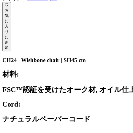
お
気
に
入
り
に
追
加
CH24 | Wishbone chair | SH45 cm
材料:
FSC™認証を受けたオーク材, オイル仕
Cord:
ナチュラルペーパーコード