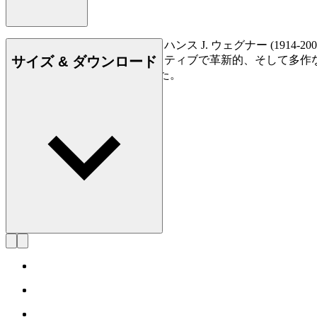
デンマークの家具デザイナー、ハンス J. ウェグナー (19
サイズ & ダウンロード
られており、史上最もクリエイティブで革新的、そして多作
500点もの椅子を創り出しました。
詳しく見る Hans J. Wegner