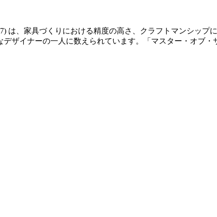
14-2007) は、家具づくりにおける精度の高さ、クラフトマン
なデザイナーの一人に数えられています。「マスター・オブ・