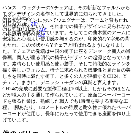
ハンス J. ウェグナーのYチェアは、その斬新なフォルムから
モダンデザインの名作として世界的に知られてきました。
ダウンロード
CH24のデザインにおいてウェグナーは、アームと背もたれ
CH24 (3).zip
|
ZIP
を一体にするという、それまでの椅子デザインに見られなか
CH24_3D (2).zip
|
ZIP
った斬新な試みをしています。そしてこの曲木製のアームに
CH24-2D (2).zip
|
ZIP
安定性と心地よい使用感を与えるのが、印象的なY字形の背
もたれ。この形状からYチェアと呼ばれるようになりまし
た。 Yチェアの発端は中国の椅子に座るデンマーク商人の肖
像画。商人が座る明代の椅子がデザインの起源となっていま
す。素晴らしい使用感と使い勝手、そして特徴的なラインを
描く美しいフォルム。椅子に求められる機能性と見た目の美
しさを同時に満たす椅子、と多くの人が評価するCH24、Y
チェア。まさに、デニッシュモダンの真髄と言えます。
CH24の完成に必要な製作工程は100以上。しかもそのほとん
どが職人の手を通して作られています。座面にペーパーコー
ドを張る作業は、熟練した職人でも1時間を要する重要な工
程。1脚あたり、120メートルの強度と耐久性に優れたペーパ
ーコードが使用し、長年にわたって使用できる座面を作り上
げています。