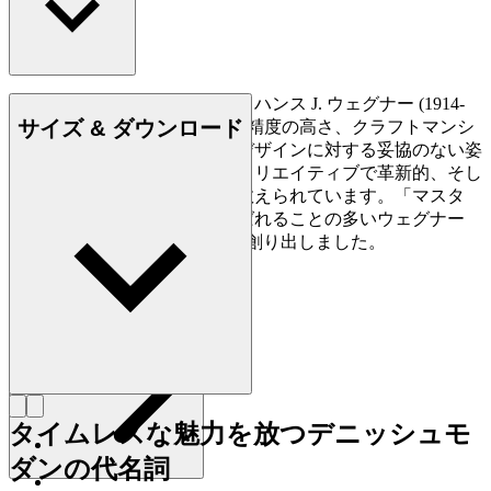
デンマークの家具デザイナー、ハンス J. ウェグナー (1914-
サイズ & ダウンロード
2007) は、家具づくりにおける精度の高さ、クラフトマンシ
ップに対する優れた洞察力、デザインに対する妥協のない姿
勢で知られており、史上最もクリエイティブで革新的、そし
て多作なデザイナーの一人に数えられています。「マスタ
ー・オブ・ザ・チェア」と呼ばれることの多いウェグナー
は、生涯で約500点もの椅子を創り出しました。
詳しく見る Hans J. Wegner
タイムレスな魅力を放つデニッシュモ
ダンの代名詞