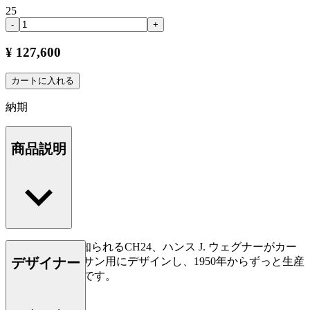
25
-
+
¥ 127,600
カートに入れる
納期
商品説明
Yチェアとして知られるCH24、ハンス J. ウェグナーがカー
デザイナー
ル・ハンセン＆サン用にデザインし、1950年からずっと生産
されている名作です。
もっと読む