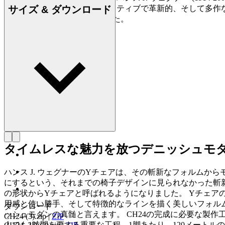
サイズ & ダウンロード
られており、史上最もクリエイティブで革新的、そして多作
500点もの椅子を創り出しました。
詳しく見る Hans J. Wegner
タイムレスな魅力を放つデニッシュモ
ハンス J. ウェグナーのYチェアは、その斬新なフォルムか
にするという、それまでの椅子デザインに見られなかった斬
の形状からYチェアと呼ばれるようになりました。 Yチェ
用感と使い勝手、そして特徴的なラインを描く美しいフォルム
ダウンロード
ッシュモダンの真髄と言えます。 CH24の完成に必要な製
CH24 (3).zip
|
ZIP
人でも1時間を要する重要な工程。1脚あたり、120メート