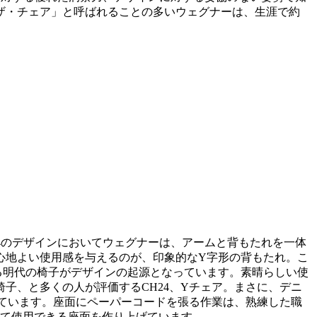
ザ・チェア」と呼ばれることの多いウェグナーは、生涯で約
24のデザインにおいてウェグナーは、アームと背もたれを一体
心地よい使用感を与えるのが、印象的なY字形の背もたれ。こ
る明代の椅子がデザインの起源となっています。素晴らしい使
子、と多くの人が評価するCH24、Yチェア。まさに、デニ
れています。座面にペーパーコードを張る作業は、熟練した職
って使用できる座面を作り上げています。