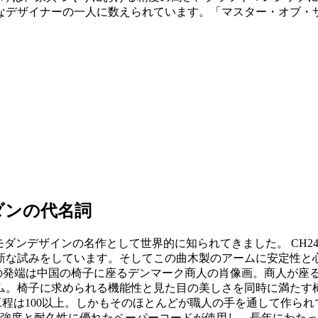
なデザイナーの一人に数えられています。「マスター・オブ・
ダンの代名詞
らモダンデザインの名作として世界的に知られてきました。 CH
新な試みをしています。そしてこの曲木製のアームに安定性と
アの発端は中国の椅子に座るデンマーク商人の肖像画。商人が座
。椅子に求められる機能性と見た目の美しさを同時に満たす椅
作工程は100以上。しかもそのほとんどが職人の手を通して作ら
ルの強度と耐久性に優れたペーパーコードが使用し、長年にわた