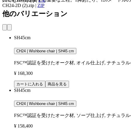
CH24_3D (2).zip
|
ZIP
CH24-2D (2).zip
|
ZIP
他のバリエーション
SH45cm
CH24 | Wishbone chair | SH45 cm
FSC™認証を受けたオーク材, オイル仕上げ, ナチュラ
¥ 168,300
カートに入れる
商品を見る
SH45cm
CH24 | Wishbone chair | SH45 cm
FSC™認証を受けたオーク材, ソープ仕上げ, ナチュラ
¥ 158,400