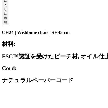
に
入
り
に
追
加
CH24 | Wishbone chair | SH45 cm
材料:
FSC™認証を受けたビーチ材, オイル仕
Cord:
ナチュラルペーパーコード