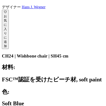
デザイナー
Hans J. Wegner
お
気
に
入
り
に
追
加
CH24 | Wishbone chair | SH45 cm
材料:
FSC™認証を受けたビーチ材, soft paint
色:
Soft Blue