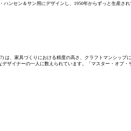
ール・ハンセン＆サン用にデザインし、1950年からずっと生産さ
14-2007) は、家具づくりにおける精度の高さ、クラフトマン
なデザイナーの一人に数えられています。「マスター・オブ・