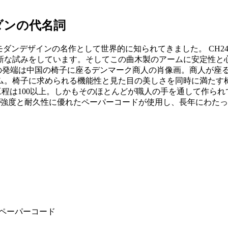
ダンの代名詞
らモダンデザインの名作として世界的に知られてきました。 CH
新な試みをしています。そしてこの曲木製のアームに安定性と
アの発端は中国の椅子に座るデンマーク商人の肖像画。商人が座
。椅子に求められる機能性と見た目の美しさを同時に満たす椅
作工程は100以上。しかもそのほとんどが職人の手を通して作ら
ルの強度と耐久性に優れたペーパーコードが使用し、長年にわた
ルペーパーコード