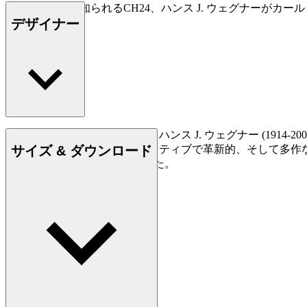
Yチェアとして知られるCH24、ハンス J. ウェグナーがカ
デザイナー
もっと読む
デンマークの家具デザイナー、ハンス J. ウェグナー (19
サイズ & ダウンロード
られており、史上最もクリエイティブで革新的、そして多作
500点もの椅子を創り出しました。
詳しく見る Hans J. Wegner