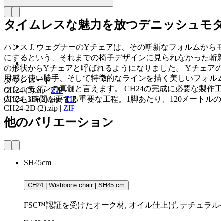
タイムレスな魅力を放つデニッシュモ
ハンス J. ウェグナーのYチェアは、その斬新なフォルムか
にするという、それまでの椅子デザインに見られなかった斬
の形状からYチェアと呼ばれるようになりました。 Yチェ
用感と使い勝手、そして特徴的なラインを描く美しいフォルム
ダウンロード
ッシュモダンの真髄と言えます。 CH24の完成に必要な製
CH24 (3).zip
|
ZIP
人でも1時間を要する重要な工程。1脚あたり、120メート
CH24_3D (2).zip
|
ZIP
CH24-2D (2).zip
|
ZIP
他のバリエーション
SH45cm
CH24 | Wishbone chair | SH45 cm
FSC™認証を受けたオーク材, オイル仕上げ, ナチュラ