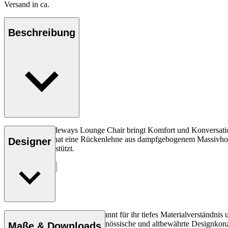
Versand in ca.
Beschreibung
Der RF1904 Sideways Lounge Chair bringt Komfort und Konversation
Lounge-Sessel hat eine Rückenlehne aus dampfgebogenem Massivholz, d
Designer
allen Seiten gut stützt.
Entdecke mehr
Rikke Frost (geb. 1973) ist bekannt für ihr tiefes Materialverständn
ihrer Beleuchtung treffen zeitgenössische und altbewährte Designkon
Maße & Downloads