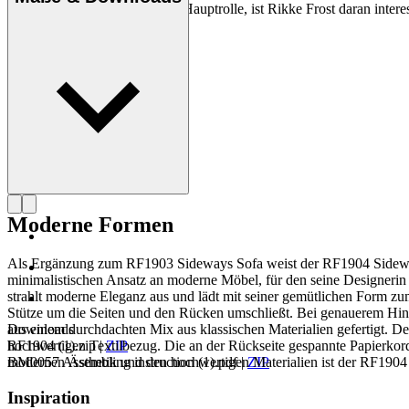
mit dem Kreis als Form in der Hauptrolle, ist Rikke Frost daran inter
Profil Rikke Frost
Moderne Formen
Als Ergänzung zum RF1903 Sideways Sofa weist der RF1904 Sideways
minimalistischen Ansatz an moderne Möbel, für den seine Designerin R
strahlt moderne Eleganz aus und lädt mit seiner gemütlichen Form zum
Stütze um die Seiten und den Rücken umschließt. Bei genauerem Hinse
aus einem durchdachten Mix aus klassischen Materialien gefertigt. 
Downloads
hochwertigen Textilbezug. Die an der Rückseite gespannte Papierkorde
RF1904 (1).zip
|
ZIP
modernen Ästhetik und den hochwertigen Materialien ist der RF1904 
BM0057 Assembling instruction (1).pdf
|
ZIP
Inspiration