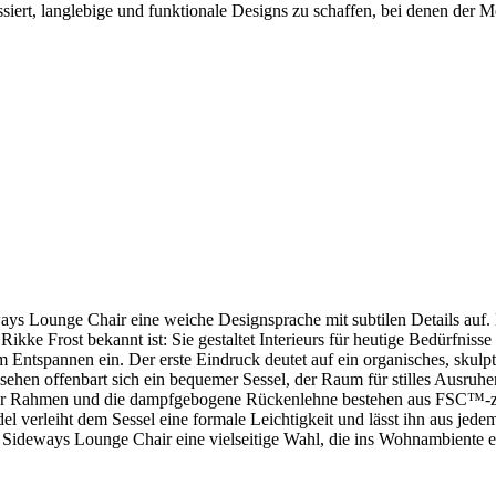
essiert, langlebige und funktionale Designs zu schaffen, bei denen der M
 Lounge Chair eine weiche Designsprache mit subtilen Details auf.
ikke Frost bekannt ist: Sie gestaltet Interieurs für heutige Bedürfni
 Entspannen ein. Der erste Eindruck deutet auf ein organisches, skulpt
hen offenbart sich ein bequemer Sessel, der Raum für stilles Ausruhe
Der Rahmen und die dampfgebogene Rückenlehne bestehen aus FSC™-zert
l verleiht dem Sessel eine formale Leichtigkeit und lässt ihn aus jedem
Sideways Lounge Chair eine vielseitige Wahl, die ins Wohnambiente eb