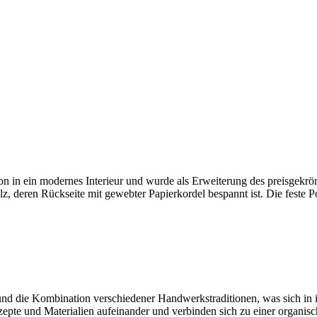
 in ein modernes Interieur und wurde als Erweiterung des preisgekr
eren Rückseite mit gewebter Papierkordel bespannt ist. Die feste Pol
is und die Kombination verschiedener Handwerkstraditionen, was sich in
zepte und Materialien aufeinander und verbinden sich zu einer organis