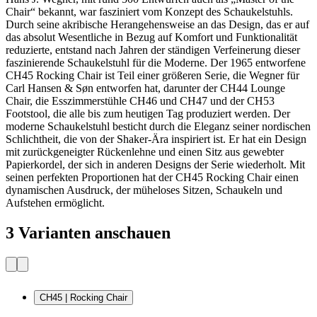
Chair“ bekannt, war fasziniert vom Konzept des Schaukelstuhls.
Durch seine akribische Herangehensweise an das Design, das er auf
das absolut Wesentliche in Bezug auf Komfort und Funktionalität
reduzierte, entstand nach Jahren der ständigen Verfeinerung dieser
faszinierende Schaukelstuhl für die Moderne. Der 1965 entworfene
CH45 Rocking Chair ist Teil einer größeren Serie, die Wegner für
Carl Hansen & Søn entworfen hat, darunter der CH44 Lounge
Chair, die Esszimmerstühle CH46 und CH47 und der CH53
Footstool, die alle bis zum heutigen Tag produziert werden. Der
moderne Schaukelstuhl besticht durch die Eleganz seiner nordischen
Schlichtheit, die von der Shaker-Ära inspiriert ist. Er hat ein Design
mit zurückgeneigter Rückenlehne und einen Sitz aus gewebter
Papierkordel, der sich in anderen Designs der Serie wiederholt. Mit
seinen perfekten Proportionen hat der CH45 Rocking Chair einen
dynamischen Ausdruck, der müheloses Sitzen, Schaukeln und
Aufstehen ermöglicht.
3 Varianten anschauen
CH45 | Rocking Chair