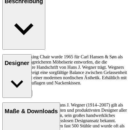
Beschreibung
Der CH45 Rocking Chair wurde 1965 für Carl Hansen & Søn als
Teil einer umfangreicheren Möbelserie entworfen, die die
Designer
unverwechselbare Handschrift von Hans J. Wegner trägt. Wegners
Rocking Chair zeigt eine sorgfältige Balance zwischen Gelassenheit
und Eleganz mit einer modernen nordischen Ästhetik. Erhältlich mit
optionalen Sitzauflagen und Nackenkissen.
Entdecke mehr
Der dänische Möbeldesigner Hans J. Wegner (1914–2007) gilt als
einer der kreativsten, innovativsten und produktivsten Designer aller
Maße & Downloads
Zeiten und ist für seine Präzision, sein großes handwerkliches
Geschick und seinen kompromisslosen Designansatz bekannt.
Wegner entwarf in seinem Leben fast 500 Stühle und wurde oft als