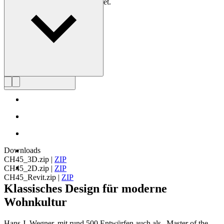
der Meister des Stuhls bezeichnet.
Profil Hans J. Wegner
Downloads
CH45_3D.zip
|
ZIP
CH45_2D.zip
|
ZIP
CH45_Revit.zip
|
ZIP
Klassisches Design für moderne
Wohnkultur
Hans J. Wegner, mit rund 500 Entwürfen auch als „Master of the