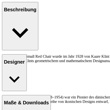
Beschreibung
Der KK39490 Small Red Chair wurde im Jahr 1928 von Kaare Klint ent
und ist gemäß Klints geometrischem und mathematischem Designansatz
Designer
Der Architekt Kaare Klint (1888–1954) war ein Pionier des dänischen
Karriere, in der er eine ganze Reihe von ikonischen Designs entwarf,
Maße & Downloads