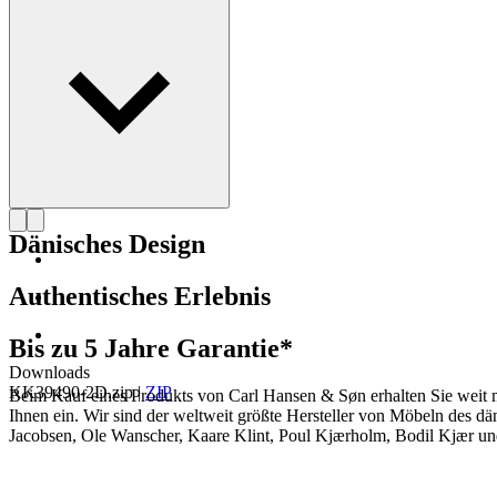
Profil Kaare Klint
Dänisches Design
Authentisches Erlebnis
Bis zu 5 Jahre Garantie*
Downloads
KK39490-2D.zip
|
ZIP
Beim Kauf eines Produkts von Carl Hansen & Søn erhalten Sie weit me
Ihnen ein. Wir sind der weltweit größte Hersteller von Möbeln des 
Jacobsen, Ole Wanscher, Kaare Klint, Poul Kjærholm, Bodil Kjær und