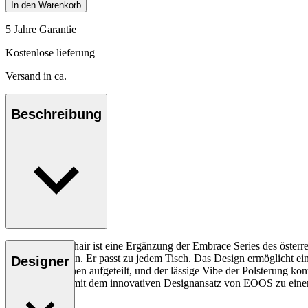
In den Warenkorb
5 Jahre Garantie
Kostenlose lieferung
Versand in ca.
Beschreibung
Der Embrace Chair ist eine Ergänzung der Embrace Series des österr
weniger Platz ein. Er passt zu jedem Tisch. Das Design ermöglicht ei
Designer
zwei Dimensionen aufgeteilt, und der lässige Vibe der Polsterung ko
Hansen & Søn mit dem innovativen Designansatz von EOOS zu einer