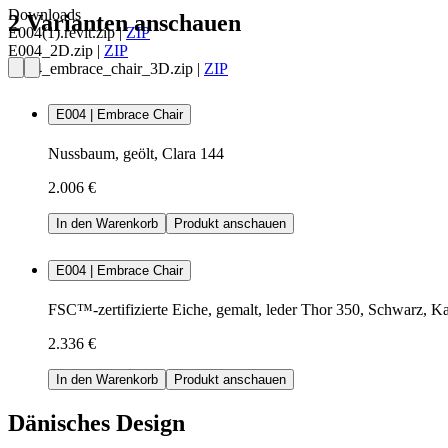
Downloads
2 Varianten anschauen
E004(1).revit.zip
|
ZIP
E004_2D.zip
|
ZIP
E004_embrace_chair_3D.zip
|
ZIP
E004 | Embrace Chair
Nussbaum, geölt, Clara 144
2.006 €
In den Warenkorb
Produkt anschauen
E004 | Embrace Chair
FSC™-zertifizierte Eiche, gemalt, leder Thor 350, Schwarz, K
2.336 €
In den Warenkorb
Produkt anschauen
Dänisches Design