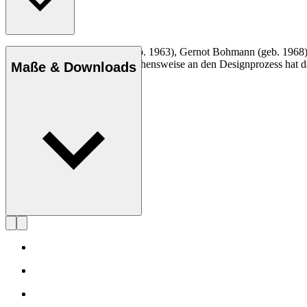
Das von Martin Bergmann (geb. 1963), Gernot Bohmann (geb. 1968) 
Mit einer analytischen Herangehensweise an den Designprozess hat da
Maße & Downloads
Profil EOOS