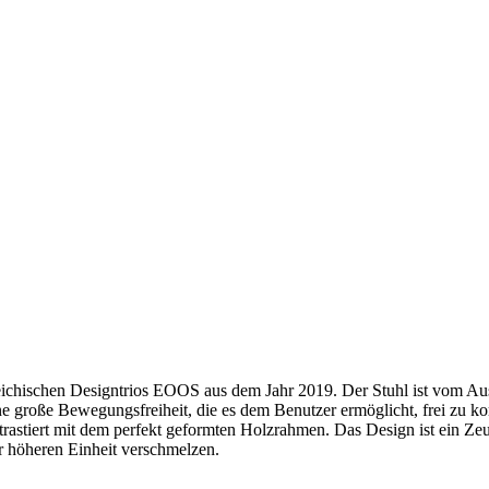
eichischen Designtrios EOOS aus dem Jahr 2019. Der Stuhl ist vom Aus
ne große Bewegungsfreiheit, die es dem Benutzer ermöglicht, frei zu ko
ntrastiert mit dem perfekt geformten Holzrahmen. Das Design ist ein Z
 höheren Einheit verschmelzen.