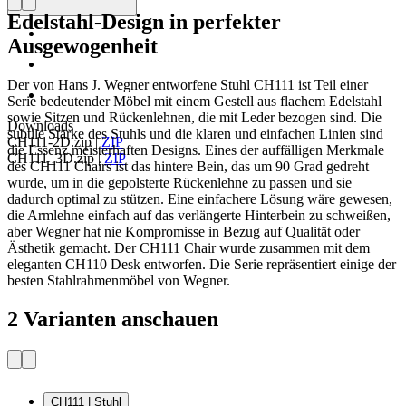
Edelstahl-Design in perfekter
Ausgewogenheit
Der von Hans J. Wegner entworfene Stuhl CH111 ist Teil einer
Serie bedeutender Möbel mit einem Gestell aus flachem Edelstahl
sowie Sitzen und Rückenlehnen, die mit Leder bezogen sind. Die
Downloads
subtile Stärke des Stuhls und die klaren und einfachen Linien sind
CH111-2D.zip
|
ZIP
die Essenz meisterhaften Designs. Eines der auffälligen Merkmale
CH111_3D.zip
|
ZIP
des CH111 Chairs ist das hintere Bein, das um 90 Grad gedreht
wurde, um in die gepolsterte Rückenlehne zu passen und sie
dadurch optimal zu stützen. Eine einfachere Lösung wäre gewesen,
die Armlehne einfach auf das verlängerte Hinterbein zu schweißen,
aber Wegner hat nie Kompromisse in Bezug auf Qualität oder
Ästhetik gemacht. Der CH111 Chair wurde zusammen mit dem
eleganten CH110 Desk entworfen. Die Serie repräsentiert einige der
besten Stahlrahmenmöbel von Wegner.
2 Varianten anschauen
CH111 | Stuhl