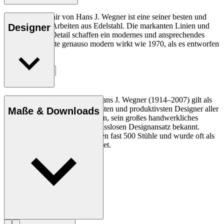
Der CH111 Chair von Hans J. Wegner ist eine seiner besten und
aufwendigsten Arbeiten aus Edelstahl. Die markanten Linien und
Designer
die Liebe zum Detail schaffen ein modernes und ansprechendes
Design, das heute genauso modern wirkt wie 1970, als es entworfen
wurde.
Entdecke mehr
Der dänische Möbeldesigner Hans J. Wegner (1914–2007) gilt als
einer der kreativsten, innovativsten und produktivsten Designer aller
Maße & Downloads
Zeiten und ist für seine Präzision, sein großes handwerkliches
Geschick und seinen kompromisslosen Designansatz bekannt.
Wegner entwarf in seinem Leben fast 500 Stühle und wurde oft als
der Meister des Stuhls bezeichnet.
Profil Hans J. Wegner