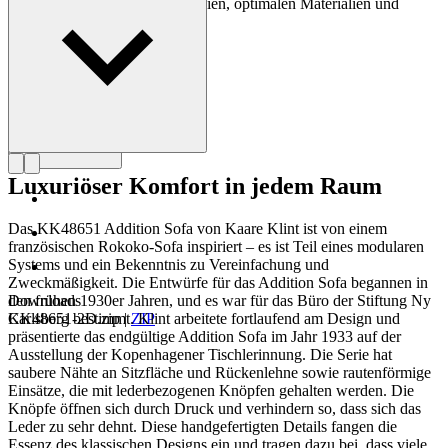
logischen Design, sauberen Linien, optimalen Materialien und
erstklassigem Handwerk.
Profil Kaare Klint
Luxuriöser Komfort in jedem Raum
Das KK48651 Addition Sofa von Kaare Klint ist von einem
französischen Rokoko-Sofa inspiriert – es ist Teil eines modularen
Systems und ein Bekenntnis zu Vereinfachung und
Zweckmäßigkeit. Die Entwürfe für das Addition Sofa begannen in
den frühen 1930er Jahren, und es war für das Büro der Stiftung Ny
Downloads
Carlsberg bestimmt. Klint arbeitete fortlaufend am Design und
KK48651-2D.zip
|
ZIP
präsentierte das endgültige Addition Sofa im Jahr 1933 auf der
Ausstellung der Kopenhagener Tischlerinnung. Die Serie hat
saubere Nähte an Sitzfläche und Rückenlehne sowie rautenförmige
Einsätze, die mit lederbezogenen Knöpfen gehalten werden. Die
Knöpfe öffnen sich durch Druck und verhindern so, dass sich das
Leder zu sehr dehnt. Diese handgefertigten Details fangen die
Essenz des klassischen Designs ein und tragen dazu bei, dass viele