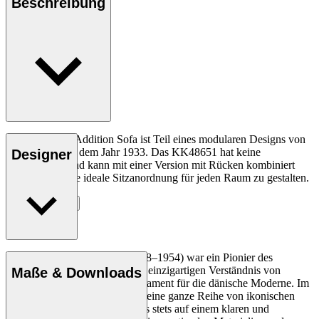
Beschreibung
Das KK48651 Addition Sofa ist Teil eines modularen Designs von
Kaare Klint aus dem Jahr 1933. Das KK48651 hat keine
Designer
Rückenlehne und kann mit einer Version mit Rücken kombiniert
werden, um eine ideale Sitzanordnung für jeden Raum zu gestalten.
Entdecke mehr
Der Architekt Kaare Klint (1888–1954) war ein Pionier des
dänischen Designs. Mit seinem einzigartigen Verständnis von
Maße & Downloads
Proportionen schuf er das Fundament für die dänische Moderne. Im
Laufe seiner Karriere, in der er eine ganze Reihe von ikonischen
Designs entwarf, lag sein Fokus stets auf einem klaren und