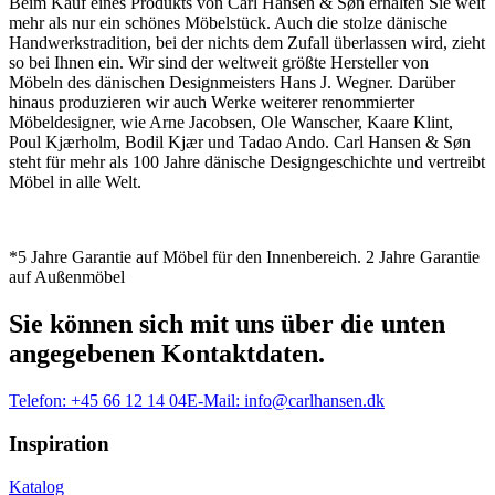
Beim Kauf eines Produkts von Carl Hansen & Søn erhalten Sie weit
mehr als nur ein schönes Möbelstück. Auch die stolze dänische
Handwerkstradition, bei der nichts dem Zufall überlassen wird, zieht
so bei Ihnen ein. Wir sind der weltweit größte Hersteller von
Möbeln des dänischen Designmeisters Hans J. Wegner. Darüber
hinaus produzieren wir auch Werke weiterer renommierter
Möbeldesigner, wie Arne Jacobsen, Ole Wanscher, Kaare Klint,
Poul Kjærholm, Bodil Kjær und Tadao Ando. Carl Hansen & Søn
steht für mehr als 100 Jahre dänische Designgeschichte und vertreibt
Möbel in alle Welt.
*5 Jahre Garantie auf Möbel für den Innenbereich. 2 Jahre Garantie
auf Außenmöbel
Sie können sich mit uns über die unten
angegebenen Kontaktdaten.
Telefon:
+45 66 12 14 04
E-Mail:
info@carlhansen.dk
Inspiration
Katalog