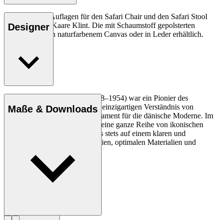
Die originalen Auflagen für den Safari Chair und den Safari Stool
im Design von Kaare Klint. Die mit Schaumstoff gepolsterten
Designer
Auflagen sind in naturfarbenem Canvas oder in Leder erhältlich.
Der Architekt Kaare Klint (1888–1954) war ein Pionier des
dänischen Designs. Mit seinem einzigartigen Verständnis von
Maße & Downloads
Proportionen schuf er das Fundament für die dänische Moderne. Im
Laufe seiner Karriere, in der er eine ganze Reihe von ikonischen
Designs entwarf, lag sein Fokus stets auf einem klaren und
logischen Design, sauberen Linien, optimalen Materialien und
erstklassigem Handwerk.
Profil Kaare Klint