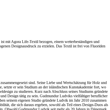
 ist mit Agora Life-Textil bezogen, einem wetterbeständigen und
wogenen Designausdruck zu erzielen. Das Textil ist frei von Fluoriden
e zusammengesetzt sind. Seine Liebe und Wertschätzung für Holz und
 setzte er sein Studium an der isländischen Kunstakademie fort, wo
design zu studieren. Kurz nach Abschluss seines Studiums gründete
und Design tätig zu sein. Gudmundur Ludviks vielfältiger beruflicher
Neben seinem eigenen Studio gründete Ludvik im Jahr 2010 zusammen
ität, die sich daraus ergeben, sowohl als Teil eines Design-Duos als
u sein. Obwohl Gudmundur Ludvik seit mehr als 20 Jahren in Dänemark