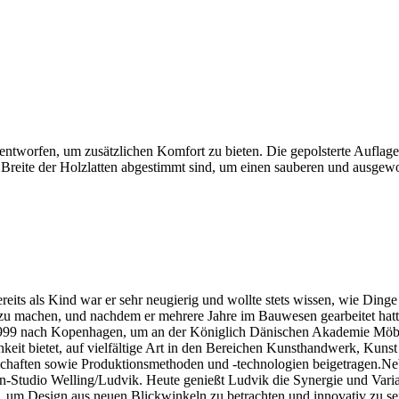
ntworfen, um zusätzlichen Komfort zu bieten. Die gepolsterte Auflage
 die Breite der Holzlatten abgestimmt sind, um einen sauberen und ausge
ts als Kind war er sehr neugierig und wollte stets wissen, wie Ding
u machen, und nachdem er mehrere Jahre im Bauwesen gearbeitet hatte,
 1999 nach Kopenhagen, um an der Königlich Dänischen Akademie Möbel
it bietet, auf vielfältige Art in den Bereichen Kunsthandwerk, Kunst 
nschaften sowie Produktionsmethoden und -technologien beigetragen.
Studio Welling/Ludvik. Heute genießt Ludvik die Synergie und Variabil
ngen, um Design aus neuen Blickwinkeln zu betrachten und innovativ z