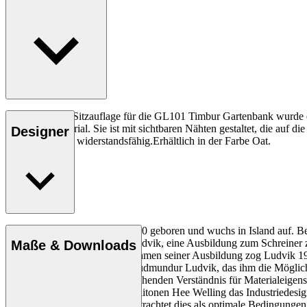
Die rutschfeste Sitzauflage für die GL101 Timbur Gartenbank wurde e
recycelten Material. Sie ist mit sichtbaren Nähten gestaltet, die auf
Designer
und zudem sehr widerstandsfähig.Erhältlich in der Farbe Oat.
Gudmundur Ludvik wurde 1970 geboren und wuchs in Island auf. Berei
gutes Handwerk veranlasste Ludvik, eine Ausbildung zum Schreiner z
Maße & Downloads
er Bildhauerei studierte. Im Rahmen seiner Ausbildung zog Ludvik
er sein eigenes Büro, Studio Gudmundur Ludvik, das ihm die Möglichke
Hintergrund hat zu einem eingehenden Verständnis für Materialeige
mit seinem ehemaligen Kommilitonen Hee Welling das Industriedesign-
auch alleine tätig zu sein. Er betrachtet dies als optimale Bedingu