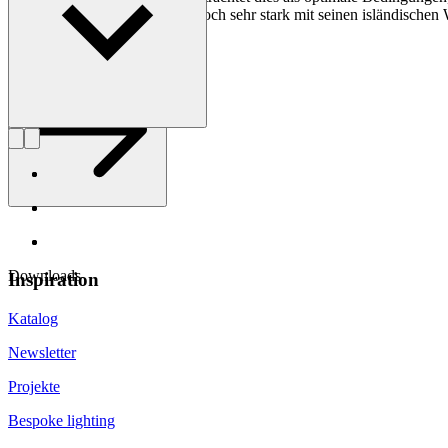
lebt und arbeitet, ist er immer noch sehr stark mit seinen isländische
Profil Gudmundur Ludvik
Downloads
Inspiration
Katalog
Newsletter
Projekte
Bespoke lighting