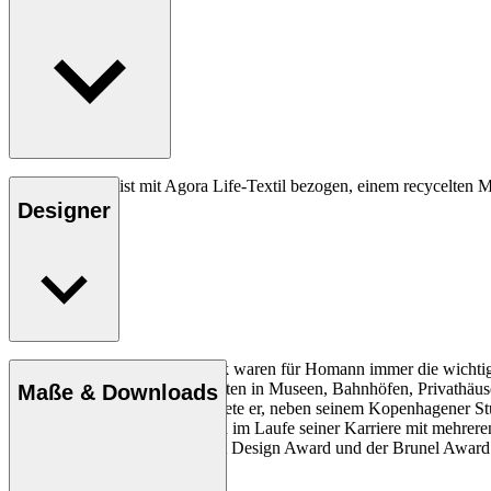
Die Sitzauflage ist mit Agora Life-Textil bezogen, einem recycelten 
Farbe Oat.
Designer
Einfachheit, Klarheit und Logik waren für Homann immer die wichtigs
arbeitete mit Architektur-Projekten in Museen, Bahnhöfen, Privathäu
Maße & Downloads
Vereinigten Staaten. Hier arbeitete er, neben seinem Kopenhagener St
Darüber hinaus wurde Homann im Laufe seiner Karriere mit mehreren 
Red Dot Award, der IF Product Design Award und der Brunel Award.
Profil Alfred Homann