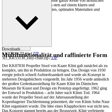
Laufe seiner Karriere, in der er eine ganze Reihe von ikonischen
Designs entwarf, lag sein Fokus stets auf einem klaren und
logischen Design, sauberen Linien, optimalen Materialien und
erstklassigem Handwerk.
Profil Kaare Klint
Downloads
KK87830-2D.zip
|
ZIP
Multifunktionalität und raffinierte Form
3D_KK53130_easy-chair.zip
|
ZIP
Der KK87830 Propeller Stool von Kaare Klint galt zunächst als zu
komplex, um ihn in Produktion zu bringen. Das Design von 1930
erregte jedoch schnell Aufmerksamkeit und wurde als Konzept in
mehreren Designbüchern vorgestellt. Im Jahr 1956 wurde anlässlich
der großen Gedenkausstellung für Kaare Klint im Dänischen
Museum für Kunst und Design ein Prototyp angefertigt. 1962 ging
der Entwurf in Produktion – acht Jahre nach Klints Tod. 1964
wurde der Propeller Stool auf der Jahresausstellung der
Kopenhagener Tischlerinnung präsentiert, die von Klints Sohn Naur
Klint organisiert wurde. Die Idee eines Klapphockers war nicht neu.
Das Konzept stammt bereits aus der Bronzezeit. Klint verfeinerte