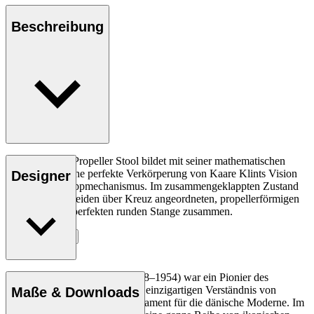
Beschreibung
Der KK87830 Propeller Stool bildet mit seiner mathematischen
Konstruktion eine perfekte Verkörperung von Kaare Klints Vision
Designer
des idealen Klappmechanismus. Im zusammengeklappten Zustand
fügen sich die beiden über Kreuz angeordneten, propellerförmigen
Beine zu einer perfekten runden Stange zusammen.
Entdecke mehr
Der Architekt Kaare Klint (1888–1954) war ein Pionier des
dänischen Designs. Mit seinem einzigartigen Verständnis von
Maße & Downloads
Proportionen schuf er das Fundament für die dänische Moderne. Im