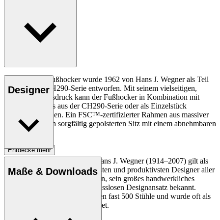
Der CH290F Fußhocker wurde 1962 von Hans J. Wegner als Teil
der größeren CH290-Serie entworfen. Mit seinem vielseitigen,
Designer
entspannten Ausdruck kann der Fußhocker in Kombination mit
anderen Designs aus der CH290-Serie oder als Einzelstück
verwendet werden. Ein FSC™-zertifizierter Rahmen aus massiver
Eiche trägt einen sorgfältig gepolsterten Sitz mit einem abnehmbaren
Stoffbezug.
Entdecke mehr
Der dänische Möbeldesigner Hans J. Wegner (1914–2007) gilt als
einer der kreativsten, innovativsten und produktivsten Designer aller
Maße & Downloads
Zeiten und ist für seine Präzision, sein großes handwerkliches
Geschick und seinen kompromisslosen Designansatz bekannt.
Wegner entwarf in seinem Leben fast 500 Stühle und wurde oft als
der Meister des Stuhls bezeichnet.