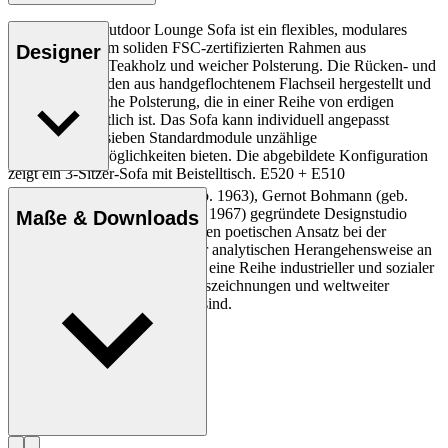
Das Embrace Outdoor Lounge Sofa ist ein flexibles, modulares
Design mit einem soliden FSC-zertifizierten Rahmen aus
Designer
unbehandeltem Teakholz und weicher Polsterung. Die Rücken- und
Armlehnen werden aus handgeflochtenem Flachseil hergestellt und
haben eine weiche Polsterung, die in einer Reihe von erdigen
Farbtönen erhältlich ist. Das Sofa kann individuell angepasst
werden, da die sieben Standardmodule unzählige
Kombinationsmöglichkeiten bieten. Die abgebildete Konfiguration
zeigt ein 3-Sitzer-Sofa mit Beistelltisch. E520 + E510
Das von Martin Bergmann (geb. 1963), Gernot Bohmann (geb.
Entdecke mehr
1968) und Harald Gründl (geb. 1967) gegründete Designstudio
Maße & Downloads
EOOS ist insbesondere für seinen poetischen Ansatz bei der
Formgebung bekannt. Mit einer analytischen Herangehensweise an
den Designprozess hat das Trio eine Reihe industrieller und sozialer
Designs geschaffen, die mit Auszeichnungen und weltweiter
Anerkennung belohnt worden sind.
Profil EOOS