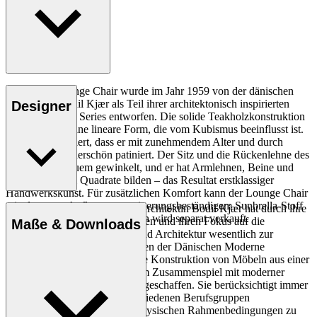
Der BK11 Lounge Chair wurde im Jahr 1959 von der dänischen
Architektin Bodil Kjær als Teil ihrer architektonisch inspirierten
Designer
Indoor-Outdoor Series entworfen. Die solide Teakholzkonstruktion
des Stuhls hat eine lineare Form, die vom Kubismus beeinflusst ist.
Er ist so konzipiert, dass er mit zunehmendem Alter und durch
Gebrauch wunderschön patiniert. Der Sitz und die Rückenlehne des
Stuhls sind bequem gewinkelt, und er hat Armlehnen, Beine und
Kufen, die zwei Quadrate bilden – das Resultat erstklassiger
Handwerkskunst. Für zusätzlichen Komfort kann der Lounge Chair
mit eleganten Auflagen aus witterungsbeständigem Sunbrella-Stoff
Die dänische Professorin und Architektin Bodil Kjær hat durch ihre
ausgestattet werden. Das Kissen wird separat verkauft.
Reisen, das Sammeln von Wissen und ihren Fokus auf die
Maße & Downloads
Beziehung zwischen Design und Architektur wesentlich zur
Verbreitung der Designprinzipien der Dänischen Moderne
beigetragen. Kjær betrachtet die Konstruktion von Möbeln aus einer
rein technischen Perspektive, im Zusammenspiel mit moderner
Architektur und für Menschen geschaffen. Sie berücksichtigt immer
den Kontext und hat mit verschiedenen Berufsgruppen
zusammengearbeitet, um die physischen Rahmenbedingungen zu