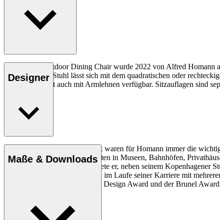
Der AH501 Outdoor Dining Chair wurde 2022 von Alfred Homann als T
verbinden. Der Stuhl lässt sich mit dem quadratischen oder rechteck
Designer
Teakholz und ist auch mit Armlehnen verfügbar. Sitzauflagen sind sepa
Einfachheit, Klarheit und Logik waren für Homann immer die wichtigs
arbeitete mit Architektur-Projekten in Museen, Bahnhöfen, Privathäu
Maße & Downloads
Vereinigten Staaten. Hier arbeitete er, neben seinem Kopenhagener St
Darüber hinaus wurde Homann im Laufe seiner Karriere mit mehreren 
Red Dot Award, der IF Product Design Award und der Brunel Award.
Profil Alfred Homann