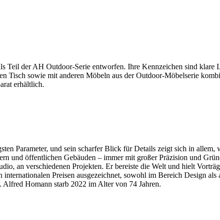
eil der AH Outdoor-Serie entworfen. Ihre Kennzeichen sind klare Lin
igen Tisch sowie mit anderen Möbeln aus der Outdoor-Möbelserie kombin
rat erhältlich.
ten Parameter, und sein scharfer Blick für Details zeigt sich in alle
sern und öffentlichen Gebäuden – immer mit großer Präzision und Grün
udio, an verschiedenen Projekten. Er bereiste die Welt und hielt Vort
internationalen Preisen ausgezeichnet, sowohl im Bereich Design als 
 Alfred Homann starb 2022 im Alter von 74 Jahren.