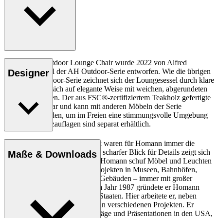
Der AH601 Outdoor Lounge Chair wurde 2022 von Alfred
Homann als Teil der AH Outdoor-Serie entworfen. Wie die übrigen
Designer
Möbel der Outdoor-Serie zeichnet sich der Loungesessel durch klare
Linien aus, die sich auf elegante Weise mit weichen, abgerundeten
Details verbinden. Der aus FSC®-zertifiziertem Teakholz gefertigte
Stuhl ist stapelbar und kann mit anderen Möbeln der Serie
kombiniert werden, um im Freien eine stimmungsvolle Umgebung
zu schaffen. Sitzauflagen sind separat erhältlich.
Einfachheit, Klarheit und Logik waren für Homann immer die
wichtigsten Parameter, und sein scharfer Blick für Details zeigt sich
Maße & Downloads
in allem, was er entworfen hat. Homann schuf Möbel und Leuchten
und arbeitete mit Architektur-Projekten in Museen, Bahnhöfen,
Privathäusern und öffentlichen Gebäuden – immer mit großer
Präzision und Gründlichkeit. Im Jahr 1987 gründete er Homann
Design Inc. in den Vereinigten Staaten. Hier arbeitete er, neben
seinem Kopenhagener Studio, an verschiedenen Projekten. Er
bereiste die Welt und hielt Vorträge und Präsentationen in den USA,