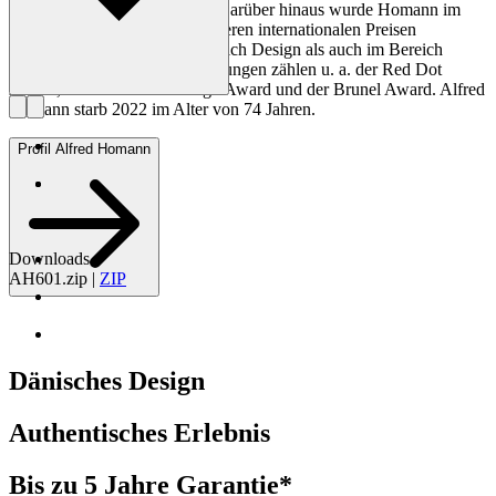
Japan, Russland und Europa. Darüber hinaus wurde Homann im
Laufe seiner Karriere mit mehreren internationalen Preisen
ausgezeichnet, sowohl im Bereich Design als auch im Bereich
Architektur. Zu den Auszeichnungen zählen u. a. der Red Dot
Award, der IF Product Design Award und der Brunel Award. Alfred
Homann starb 2022 im Alter von 74 Jahren.
Profil Alfred Homann
Downloads
AH601.zip
|
ZIP
Dänisches Design
Authentisches Erlebnis
Bis zu 5 Jahre Garantie*