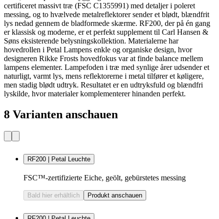
certificeret massivt træ (FSC C1355991) med detaljer i poleret
messing, og to hvælvede metalreflektorer sender et blødt, blændfrit
lys nedad gennem de bladformede skærme. RF200, der på én gang
er klassisk og moderne, er et perfekt supplement til Carl Hansen &
Søns eksisterende belysningskollektion. Materialerne har
hovedrollen i Petal Lampens enkle og organiske design, hvor
designeren Rikke Frosts hovedfokus var at finde balance mellem
lampens elementer. Lampefoden i træ med synlige årer udsender et
naturligt, varmt lys, mens reflektorerne i metal tilfører et køligere,
men stadig blødt udtryk. Resultatet er en udtryksfuld og blændfri
lyskilde, hvor materialer komplementerer hinanden perfekt.
8 Varianten anschauen
RF200 | Petal Leuchte
FSC™-zertifizierte Eiche, geölt, gebürstetes messing
Bald hier erhältlich
Produkt anschauen
RF200 | Petal Leuchte