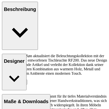
Beschreibung
Carl Hansen & Søn aktualisiert die Beleuchtungskollektion mit der
von Rikke Frost entworfenen Tischleuchte RF200. Das neue Design
Designer
ergänzt bestehende Artikel und verleiht der Kollektion dank seiner
unverwechselbaren Kombination aus warmem Holz, Metall und
stimmungsvollem Ambiente einen modernen Touch.
Entdecke mehr
Rikke Frost (geb. 1973) ist bekannt für ihr tiefes Materialverständnis
und die Kombination verschiedener Handwerkstraditionen, was sich
Maße & Downloads
in ihrem Designportfolio deutlich widerspiegelt. In ihren Möbeln