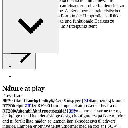
und ihrer Beleuchtung treffen zeitgenössische und altbewährte
Designkonzepte und Materialien aufeinander und verbinden sich zu
einer organischen Formensprache. Außer einem charakteristischen
Ausdruck, oft mit dem Kreis als Form in der Hauptrolle, ist Rikke
Frost daran interessiert, langlebige und funktionale Designs zu
schaffen, bei denen der Mensch im Mittelpunkt steht.
Profil Rikke Frost
Nature at play
Downloads
Med sit kunstfærdige udtryk, der er inspireret af stammen og kronen
RF200 Petal Lamp, Product Data Sheet.pdf
|
ZIP
på et træ, udsender RF200 bordlampen et atmosfærisk lys fra den
RF200.zip
|
ZIP
elegante skærm. Med en perfekt balance mellem det varme træ og
RF200 Assembling instructions.pdf
|
ZIP
det kølige metal kan det alsidige design konfigureres på ikke mindre
end ni forskellige måder, så lampen kan skræddersys til ethvert
interiør. Lampen er omhyggeligt udformet med en fod af FSC™-