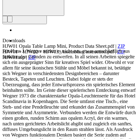
Downloads
HJW01 Opala Table Lamp Mini, Product Data Sheet.pdf
|
ZIP
Für Hans J. Wegner reichte es nicht aus, etwas ausschließlich aus
HJW01 + HJW02 + HJW03_Assembling instruction.pdf
|
ZIP
funktionalen Gründen zu entwerfen. In all seinen Arbeiten spiegelte
HJW01.zip
|
ZIP
sich ein ausgeprägter Sinn für kreatives Spiel wider. Obwohl er vor
allem für seine ikonischen Stühle und Möbel bekannt ist, betätigte
sich Wegner in verschiedensten Designbereichen – darunter
Besteck, Tapeten und Leuchten. Dabei folgte er stets der
Überzeugung, dass jeder Entwurfsprozess ein spielerisches Element
beinhalten sollte. Im Geiste dieser spielerischen Entdeckung entwarf
Wegner 1973 die charakterstarke Opala-Leuchtenserie für das Hotel
Scandinavia in Kopenhagen. Die Serie umfasst eine Tisch-, eine
Steh- und eine Pendelleuchte und erkundet das Zusammenspiel von
Symmetrie und Asymmetrie. Verbunden werden die Entwürfe durch
einen großen, runden Schirm aus opalem Acryl, der ein warmes,
nach unten gerichtetes Arbeitslicht abgibt und zugleich ein sanftes,
diffuses Umgebungslicht in den Raum strahlen lässt. Als Ausdruck
von Wegners funktionalem Denken basiert die Serie zudem auf