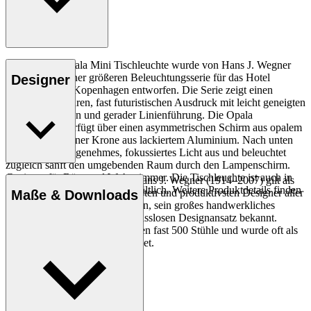
Die HJW01 Opala Mini Tischleuchte wurde von Hans J. Wegner
1973 als Teil einer größeren Beleuchtungsserie für das Hotel
Designer
Scandinavia in Kopenhagen entworfen. Die Serie zeigt einen
unverwechselbaren, fast futuristischen Ausdruck mit leicht geneigten
Lampenschirmen und gerader Linienführung. Die Opala
Tischleuchte verfügt über einen asymmetrischen Schirm aus opalem
Acrylglas mit einer Krone aus lackiertem Aluminium. Nach unten
strahlt sie ein angenehmes, fokussiertes Licht aus und beleuchtet
zugleich sanft den umgebenden Raum durch den Lampenschirm.
Geeignet für Büro und Wohnzimmer. Die Tischleuchte ist auch in
Der dänische Möbeldesigner Hans J. Wegner (1914–2007) gilt als
einer größeren Ausführung erhältlich. Weitere Produktdetails finden
einer der kreativsten, innovativsten und produktivsten Designer aller
Maße & Downloads
Sie unter Maße & Downloads.
Zeiten und ist für seine Präzision, sein großes handwerkliches
Geschick und seinen kompromisslosen Designansatz bekannt.
Entdecke mehr
Wegner entwarf in seinem Leben fast 500 Stühle und wurde oft als
der Meister des Stuhls bezeichnet.
Profil Hans J. Wegner