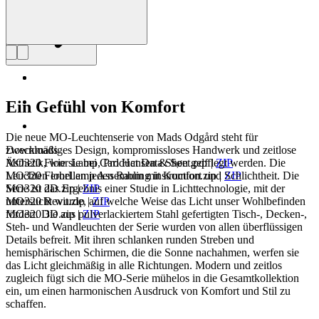
Ein Gefühl von Komfort
Die neue MO-Leuchtenserie von Mads Odgård steht für
Downloads
zweckmäßiges Design, kompromissloses Handwerk und zeitlose
MO320 Floor Lamp, Product Data Sheet.pdf
|
ZIP
Ästhetik, wie sie bei Carl Hansen & Søn gepflegt werden. Die
MO320 FloorLamp Assembling instruction.zip
|
ZIP
Leuchten erhellen jeden Raum mit Komfort und Schlichtheit. Die
MO320 2D.zip
|
ZIP
Serie ist das Ergebnis einer Studie in Lichttechnologie, mit der
MO320 Revit.zip
|
ZIP
untersucht wurde, auf welche Weise das Licht unser Wohlbefinden
MO320 3D.zip
|
ZIP
fördert. Die aus pulverlackiertem Stahl gefertigten Tisch-, Decken-,
Steh- und Wandleuchten der Serie wurden von allen überflüssigen
Details befreit. Mit ihren schlanken runden Streben und
hemisphärischen Schirmen, die die Sonne nachahmen, werfen sie
das Licht gleichmäßig in alle Richtungen. Modern und zeitlos
zugleich fügt sich die MO-Serie mühelos in die Gesamtkollektion
ein, um einen harmonischen Ausdruck von Komfort und Stil zu
schaffen.