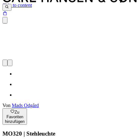
Skip to content
Von
Mads Odgård
Zu
Favoriten
hinzufügen
MO320 | Stehleuchte