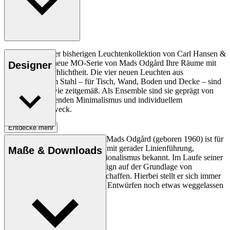
In Ergänzung der bisherigen Leuchtenkollektion von Carl Hansen &
Søn erhellt die neue MO-Serie von Mads Odgård Ihre Räume mit
Designer
Komfort und Schlichtheit. Die vier neuen Leuchten aus
pulverlackiertem Stahl – für Tisch, Wand, Boden und Decke – sind
ebenso zeitlos wie zeitgemäß. Als Ensemble sind sie geprägt von
einem ansprechenden Minimalismus und individuellem
Verwendungszweck.
Entdecke mehr
Der dänische Industriedesigner Mads Odgård (geboren 1960) ist für
seinen minimalistischen Ansatz mit gerader Linienführung,
Maße & Downloads
geometrischen Formen und Rationalismus bekannt. Im Laufe seiner
Karriere hat er industrielles Design auf der Grundlage von
minimalistischen Prinzipien geschaffen. Hierbei stellt er sich immer
wieder die Frage, ob bei seinen Entwürfen noch etwas weggelassen
werden kann.
Profil Mads Odgård