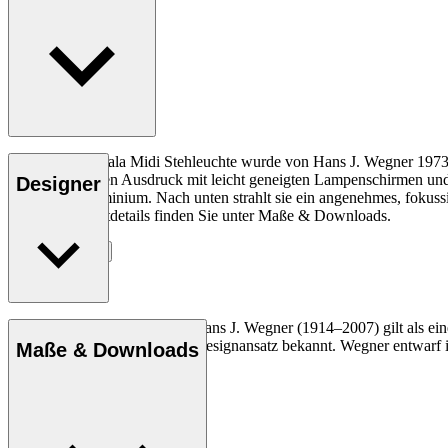
Die HJW03 Opala Midi Stehleuchte wurde von Hans J. Wegner 1973 al
fast futuristischen Ausdruck mit leicht geneigten Lampenschirmen un
Designer
lackiertem Aluminium. Nach unten strahlt sie ein angenehmes, foku
Weitere Produktdetails finden Sie unter Maße & Downloads.
Entdecke mehr
Der dänische Möbeldesigner Hans J. Wegner (1914–2007) gilt als einer
und seinen kompromisslosen Designansatz bekannt. Wegner entwarf in 
Maße & Downloads
Profil Hans J. Wegner