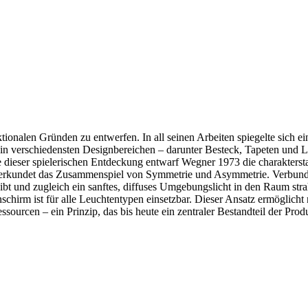
ktionalen Gründen zu entwerfen. In all seinen Arbeiten spiegelte sich ei
 in verschiedensten Designbereichen – darunter Besteck, Tapeten und Le
ste dieser spielerischen Entdeckung entwarf Wegner 1973 die charakter
und erkundet das Zusammenspiel von Symmetrie und Asymmetrie. Verbun
gibt und zugleich ein sanftes, diffuses Umgebungslicht in den Raum st
hirm ist für alle Leuchtentypen einsetzbar. Dieser Ansatz ermöglicht ni
sourcen – ein Prinzip, das bis heute ein zentraler Bestandteil der Pro