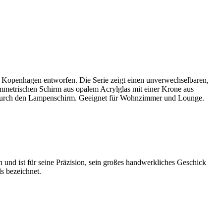
n Kopenhagen entworfen. Die Serie zeigt einen unverwechselbaren,
ymmetrischen Schirm aus opalem Acrylglas mit einer Krone aus
um durch den Lampenschirm. Geeignet für Wohnzimmer und Lounge.
n und ist für seine Präzision, sein großes handwerkliches Geschick
s bezeichnet.