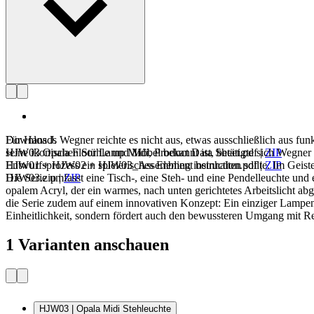
Downloads
Für Hans J. Wegner reichte es nicht aus, etwas ausschließlich aus fun
HJW03 Opala Floor Lamp Midi, Product Data Sheet.pdf
seine ikonischen Stühle und Möbel bekannt ist, betätigte sich Wegner
|
ZIP
HJW01 + HJW02 + HJW03_Assembling instruction.pdf
Entwurfsprozess ein spielerisches Element beinhalten sollte. Im Gei
|
ZIP
HJW03.zip
Die Serie umfasst eine Tisch-, eine Steh- und eine Pendelleuchte 
|
ZIP
opalem Acryl, der ein warmes, nach unten gerichtetes Arbeitslicht ab
die Serie zudem auf einem innovativen Konzept: Ein einziger Lampensc
Einheitlichkeit, sondern fördert auch den bewussteren Umgang mit Res
1 Varianten anschauen
HJW03 | Opala Midi Stehleuchte