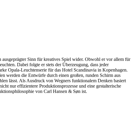
n ausgeprägter Sinn für kreatives Spiel wider. Obwohl er vor allem für
uchten. Dabei folgte er stets der Überzeugung, dass jeder
starke Opala-Leuchtenserie für das Hotel Scandinavia in Kopenhagen.
den werden die Entwürfe durch einen großen, runden Schirm aus
rahlen lässt. Als Ausdruck von Wegners funktionalem Denken basiert
cht nur effizientere Produktionsprozesse und eine gestalterische
duktionsphilosophie von Carl Hansen & Søn ist.