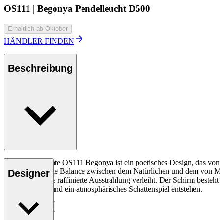
OS111 | Begonya Pendelleucht D500
Erhältlich ab Oktober
HÄNDLER FINDEN
Beschreibung
Die Pendelleuchte OS111 Begonya ist ein poetisches Design, das von d
eine harmonische Balance zwischen dem Natürlichen und dem von Me
Designer
der Leuchte eine raffinierte Ausstrahlung verleiht. Der Schirm besteht 
wodurch Tiefe und ein atmosphärisches Schattenspiel entstehen.
Entdecke mehr