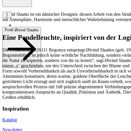
Øivind Slaatto ist ein dänischer Designer, dessen Arbeit von den Str
mit Atmosphäre, Harmonie und menschlicher Wahrnehmung vereinen
Profil Øivind Slaatto
Eine Pendelleuchte, inspiriert von der Log
Die Pendelleucht OS111 Begonya entspringt Øivind Slaattos (geb. 19
Begonienblüte, ist jedoch keine wörtliche Nachbildung, sondern vielm
die Natur zu kopieren, sondern von ihr zu lernen“, sagt Øivind Slaatt
einem ‚y‘ geschrieben, um den Unterschied zwischen der Blume und
Form sowohl Vorhersehbarkeit als auch Unvorhersehbarkeit in sich ve
Aluminium konstruiert, deren warme, goldene Oberfläche der Leuchte ei
gerichtetes Licht erzeugt und sich zugleich sanft im Raum verteilt,
anspruchsvollen Prozess mit 168 präzise abgestimmten Verbindungsp
kompromisslosen Anspruchs an Qualität, Präzision und Ästhetik. Die
Größen erhältlich.
Inspiration
Katalog
Newsletter