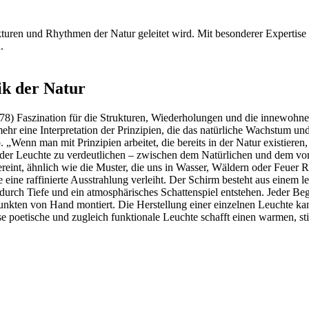
ukturen und Rhythmen der Natur geleitet wird. Mit besonderer Expertise
.
ik der Natur
78) Faszination für die Strukturen, Wiederholungen und die innewohnen
ehr eine Interpretation der Prinzipien, die das natürliche Wachstum un
o. „Wenn man mit Prinzipien arbeitet, die bereits in der Natur existier
 der Leuchte zu verdeutlichen – zwischen dem Natürlichen und dem vo
reint, ähnlich wie die Muster, die uns in Wasser, Wäldern oder Feuer 
ne raffinierte Ausstrahlung verleiht. Der Schirm besteht aus einem lei
 wodurch Tiefe und ein atmosphärisches Schattenspiel entstehen. Jeder
unkten von Hand montiert. Die Herstellung einer einzelnen Leuchte k
se poetische und zugleich funktionale Leuchte schafft einen warmen, 