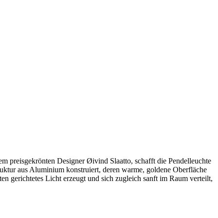
em preisgekrönten Designer Øivind Slaatto, schafft die Pendelleuchte
ktur aus Aluminium konstruiert, deren warme, goldene Oberfläche
ten gerichtetes Licht erzeugt und sich zugleich sanft im Raum verteilt,