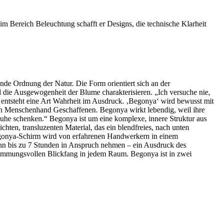
 im Bereich Beleuchtung schafft er Designs, die technische Klarheit
de Ordnung der Natur. Die Form orientiert sich an der
d die Ausgewogenheit der Blume charakterisieren. „Ich versuche nie,
en, entsteht eine Art Wahrheit im Ausdruck. ‚Begonya‘ wird bewusst mit
n Menschenhand Geschaffenen. Begonya wirkt lebendig, weil ihre
Ruhe schenken.“ Begonya ist um eine komplexe, innere Struktur aus
chten, transluzenten Material, das ein blendfreies, nach unten
 Begonya‑Schirm wird von erfahrenen Handwerkern in einem
ann bis zu 7 Stunden in Anspruch nehmen – ein Ausdruck des
stimmungsvollen Blickfang in jedem Raum. Begonya ist in zwei