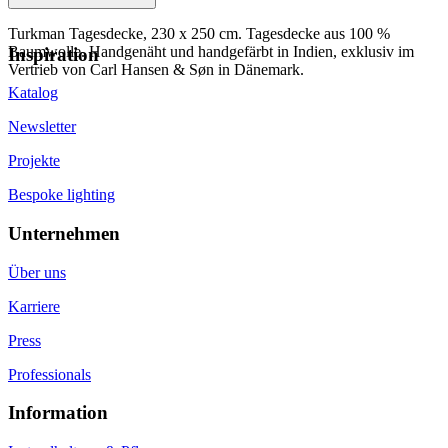
Turkman Tagesdecke, 230 x 250 cm. Tagesdecke aus 100 %
Baumwolle. Handgenäht und handgefärbt in Indien, exklusiv im
Inspiration
Vertrieb von Carl Hansen & Søn in Dänemark.
Katalog
Newsletter
Projekte
Bespoke lighting
Unternehmen
Über uns
Karriere
Press
Professionals
Information