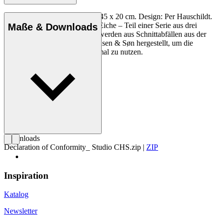
Tapas-Servierbrett, mittelgroß, 45 x 20 cm. Design: Per Hauschildt.
Tapasbrett aus Nussbaum und Eiche – Teil einer Serie aus drei
Maße & Downloads
Servierbrettern. Die Brettchen werden aus Schnittabfällen aus der
Möbelproduktion von Carl Hansen & Søn hergestellt, um die
wertvolle Ressource Holz optimal zu nutzen.
Downloads
Declaration of Conformity_ Studio CHS.zip
|
ZIP
Inspiration
Katalog
Newsletter