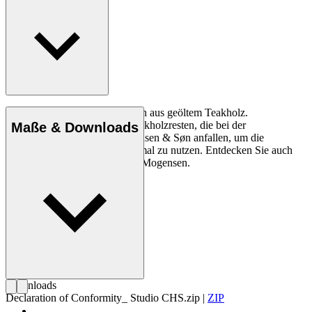
Holzteller von Børge Mogensen aus geöltem Teakholz.
Wunderschön gearbeitet aus teakholzresten, die bei der
Maße & Downloads
Möbelproduktion von Carl Hansen & Søn anfallen, um die
wertvolle Ressource Holz optimal zu nutzen. Entdecken Sie auch
die Butterbrettchen von Børge Mogensen.
Downloads
Declaration of Conformity_ Studio CHS.zip
|
ZIP