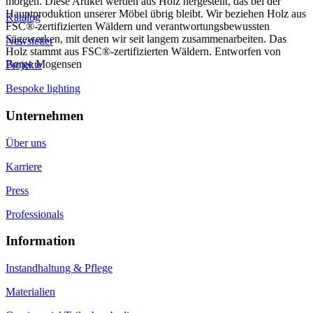
morgen. Diese Artikel werden aus Holz hergestellt, das bei der
Hauptproduktion unserer Möbel übrig bleibt. Wir beziehen Holz aus
Katalog
FSC®-zertifizierten Wäldern und verantwortungsbewussten
Sägewerken, mit denen wir seit langem zusammenarbeiten. Das
Newsletter
Holz stammt aus FSC®-zertifizierten Wäldern. Entworfen von
Børge Mogensen
Projekte
Bespoke lighting
Unternehmen
Über uns
Karriere
Press
Professionals
Information
Instandhaltung & Pflege
Materialien