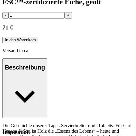
FSC™-zertifizierte Eiche, geölt
-
+
71 €
In den Warenkorb
Versand in ca.
Beschreibung
Die Geschichte unserer Tapas-Servierbretter und -Tabletts: Für Carl
Hansen & Søn ist Holz die „Essenz des Lebens“ – heute und
Inspiration