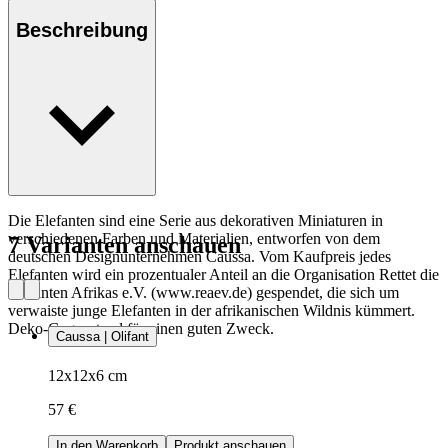
Beschreibung
Die Elefanten sind eine Serie aus dekorativen Miniaturen in
verschiedenen Farben und Materialien, entworfen von dem
7 Varianten anschauen
deutschen Designunternehmen Caussa. Vom Kaufpreis jedes
Elefanten wird ein prozentualer Anteil an die Organisation Rettet die
Elefanten Afrikas e.V. (www.reaev.de) gespendet, die sich um
verwaiste junge Elefanten in der afrikanischen Wildnis kümmert.
Deko-Gegenstand für einen guten Zweck.
Caussa | Olifant
12x12x6 cm
57 €
In den Warenkorb
Produkt anschauen