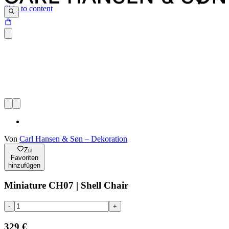
Skip to content
Von
Carl Hansen & Søn – Dekoration
Zu
Favoriten
hinzufügen
Miniature CH07 | Shell Chair
-
+
329 €