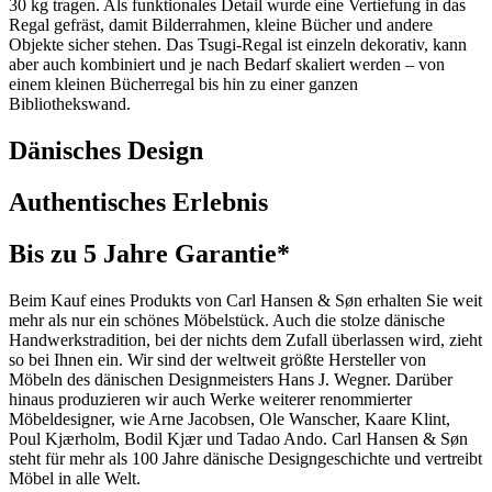
30 kg tragen. Als funktionales Detail wurde eine Vertiefung in das
Regal gefräst, damit Bilderrahmen, kleine Bücher und andere
Objekte sicher stehen. Das Tsugi-Regal ist einzeln dekorativ, kann
aber auch kombiniert und je nach Bedarf skaliert werden – von
einem kleinen Bücherregal bis hin zu einer ganzen
Bibliothekswand.
Dänisches Design
Authentisches Erlebnis
Bis zu 5 Jahre Garantie*
Beim Kauf eines Produkts von Carl Hansen & Søn erhalten Sie weit
mehr als nur ein schönes Möbelstück. Auch die stolze dänische
Handwerkstradition, bei der nichts dem Zufall überlassen wird, zieht
so bei Ihnen ein. Wir sind der weltweit größte Hersteller von
Möbeln des dänischen Designmeisters Hans J. Wegner. Darüber
hinaus produzieren wir auch Werke weiterer renommierter
Möbeldesigner, wie Arne Jacobsen, Ole Wanscher, Kaare Klint,
Poul Kjærholm, Bodil Kjær und Tadao Ando. Carl Hansen & Søn
steht für mehr als 100 Jahre dänische Designgeschichte und vertreibt
Möbel in alle Welt.