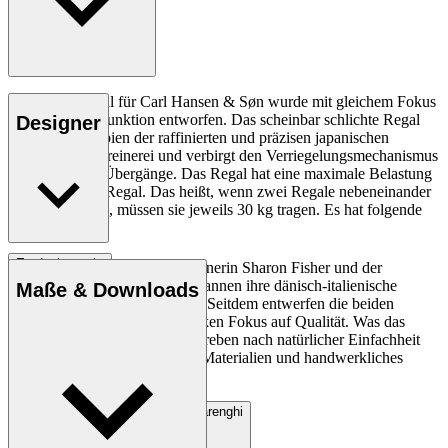
Das Tsugi-Regal für Carl Hansen & Søn wurde mit gleichem Fokus
auf Form und Funktion entworfen. Das scheinbar schlichte Regal
Designer
nutzt die Prinzipien der raffinierten und präzisen japanischen
Sashimono-Schreinerei und verbirgt den Verriegelungsmechanismus
ohne sichtbare Übergänge. Das Regal hat eine maximale Belastung
von 30 kg. pro Regal. Das heißt, wenn zwei Regale nebeneinander
platziert werden, müssen sie jeweils 30 kg tragen. Es hat folgende
Maße: 100cm.
Entdecke mehr
Die Innenarchitektin und Designerin Sharon Fisher und der
Architekt Matteo Barenghi begannen ihre dänisch-italienische
Maße & Downloads
Zusammenarbeit im Jahr 2008. Seitdem entwerfen die beiden
zeitlose Objekte mit einem starken Fokus auf Qualität. Was das
Designduo verbindet, ist das Streben nach natürlicher Einfachheit
sowie die Faszination für gute Materialien und handwerkliches
Können.
Profil Sharon Fisher & Matteo Barenghi