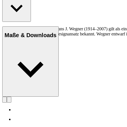
Der dänische Möbeldesigner Hans J. Wegner (1914–2007) gilt als einer
und seinen kompromisslosen Designansatz bekannt. Wegner entwarf in 
Maße & Downloads
Profil Hans J. Wegner