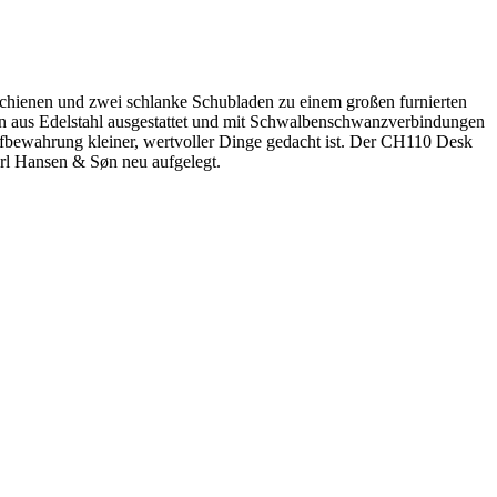
 Schienen und zwei schlanke Schubladen zu einem großen furnierten
ffen aus Edelstahl ausgestattet und mit Schwalbenschwanzverbindungen
 Aufbewahrung kleiner, wertvoller Dinge gedacht ist. Der CH110 Desk
arl Hansen & Søn neu aufgelegt.