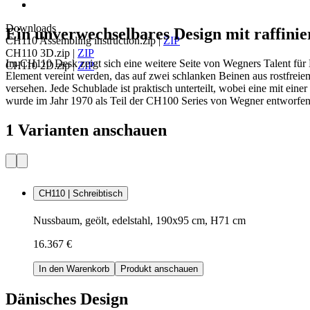
Downloads
Ein unverwechselbares Design mit raffinie
CH110 Assembling instruction.zip
|
ZIP
CH110 3D.zip
|
ZIP
Im CH110 Desk zeigt sich eine weitere Seite von Wegners Talent für 
CH110 2D.zip
|
ZIP
Element vereint werden, das auf zwei schlanken Beinen aus rostfreiem
versehen. Jede Schublade ist praktisch unterteilt, wobei eine mit ei
wurde im Jahr 1970 als Teil der CH100 Series von Wegner entworfen.
1 Varianten anschauen
CH110 | Schreibtisch
Nussbaum, geölt, edelstahl, 190x95 cm, H71 cm
16.367 €
In den Warenkorb
Produkt anschauen
Dänisches Design