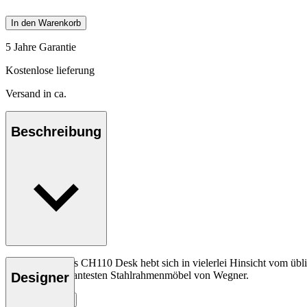
In den Warenkorb
5 Jahre Garantie
Kostenlose lieferung
Versand in ca.
Beschreibung
Hans J. Wegners CH110 Desk hebt sich in vielerlei Hinsicht vom übl
einige der markantesten Stahlrahmenmöbel von Wegner.
Designer
Entdecke mehr