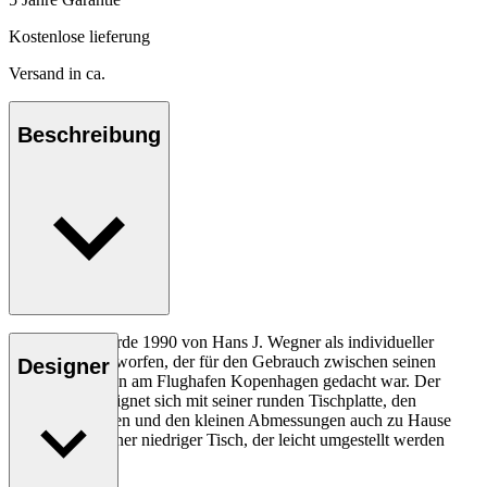
Kostenlose lieferung
Versand in ca.
Beschreibung
Der CH415 wurde 1990 von Hans J. Wegner als individueller
Ablagetisch entworfen, der für den Gebrauch zwischen seinen
Designer
festen Sofareihen am Flughafen Kopenhagen gedacht war. Der
Wegner-Tisch eignet sich mit seiner runden Tischplatte, den
schlanken Beinen und den kleinen Abmessungen auch zu Hause
sehr gut als kleiner niedriger Tisch, der leicht umgestellt werden
kann.