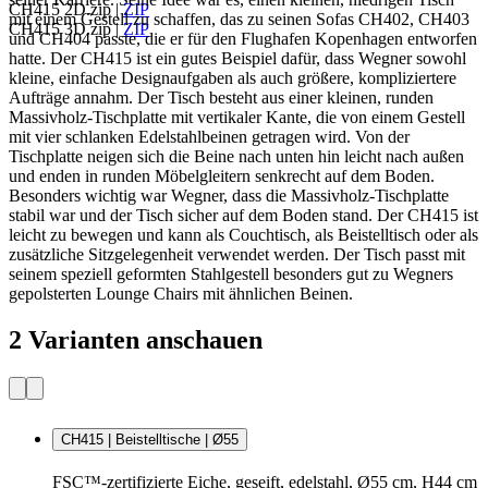
CH415 2D.zip
|
ZIP
mit einem Gestell zu schaffen, das zu seinen Sofas CH402, CH403
CH415 3D.zip
|
ZIP
und CH404 passte, die er für den Flughafen Kopenhagen entworfen
hatte. Der CH415 ist ein gutes Beispiel dafür, dass Wegner sowohl
kleine, einfache Designaufgaben als auch größere, kompliziertere
Aufträge annahm. Der Tisch besteht aus einer kleinen, runden
Massivholz-Tischplatte mit vertikaler Kante, die von einem Gestell
mit vier schlanken Edelstahlbeinen getragen wird. Von der
Tischplatte neigen sich die Beine nach unten hin leicht nach außen
und enden in runden Möbelgleitern senkrecht auf dem Boden.
Besonders wichtig war Wegner, dass die Massivholz-Tischplatte
stabil war und der Tisch sicher auf dem Boden stand. Der CH415 ist
leicht zu bewegen und kann als Couchtisch, als Beistelltisch oder als
zusätzliche Sitzgelegenheit verwendet werden. Der Tisch passt mit
seinem speziell geformten Stahlgestell besonders gut zu Wegners
gepolsterten Lounge Chairs mit ähnlichen Beinen.
2 Varianten anschauen
CH415 | Beistelltische | Ø55
FSC™-zertifizierte Eiche, geseift, edelstahl, Ø55 cm, H44 cm