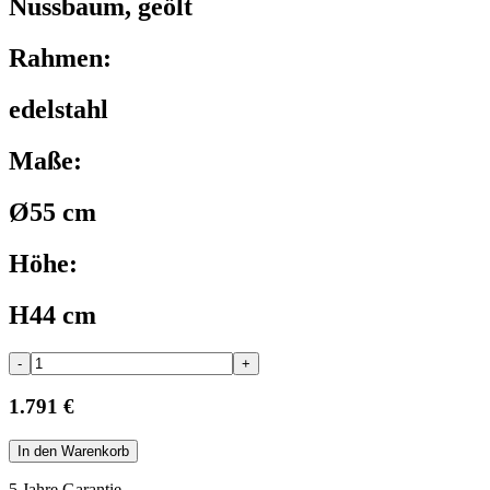
Nussbaum, geölt
Rahmen:
edelstahl
Maße:
Ø55 cm
Höhe:
H44 cm
-
+
1.791 €
In den Warenkorb
5 Jahre Garantie