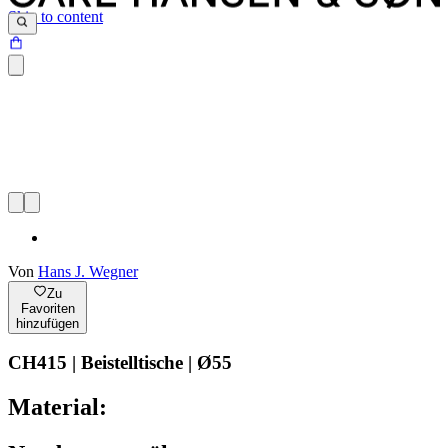
Skip to content
Von
Hans J. Wegner
Zu
Favoriten
hinzufügen
CH415 | Beistelltische | Ø55
Material: