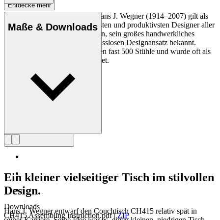
Entdecke mehr
Der dänische Möbeldesigner Hans J. Wegner (1914–2007) gilt als
einer der kreativsten, innovativsten und produktivsten Designer aller
Maße & Downloads
Zeiten und ist für seine Präzision, sein großes handwerkliches
Geschick und seinen kompromisslosen Designansatz bekannt.
Wegner entwarf in seinem Leben fast 500 Stühle und wurde oft als
der Meister des Stuhls bezeichnet.
Profil Hans J. Wegner
Ein kleiner vielseitiger Tisch im stilvollen
Design.
Downloads
Hans J. Wegner entwarf den Couchtisch CH415 relativ spät in
CH415 Assembling instruction.pdf
|
ZIP
seiner Karriere. Seine Idee war es, einen kleinen, niedrigen Tisch