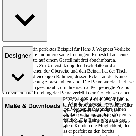
Der CH008 ist ein perfektes Beispiel für Hans J. Wegners Vorliebe
für einfache, klare und interessante Lösungen. Er besteht aus einer
Designer
runden Tischplatte auf einem Gestell mit drei abnehmbaren,
konischen Beinen. Zur Unterstützung der Tischplatte und als
Bindeglied zwischen der Oberseite und den Beinen hat der Tisch
einen massiven dreieckigen Rahmen, dessen Ecken an der Kante
der Tischplatte schräg zugeschnitten sind. Die Beine werden in diese
schrägen Flächen geschraubt, um ihre nach außen geneigte Position
zu erzielen. Die Rundung der Beine verleiht dem Couchtisch einen
eleganten und fast schon schwebenden Look. Der schlichte und
Der dänische Möbeldesigner Hans J. Wegner (1914–2007) gilt als
elegante CH008 Coffee Table aus Massivholz passt besonders gut
einer der kreativsten, innovativsten und produktivsten Designer aller
Maße & Downloads
zu anderen bekannten Stücken von Wegner, insbesondere seinen
Zeiten und ist für seine Präzision, sein großes handwerkliches
Lounge Chairs. Die massive Tischplatte mit abgerundeten Ecken ist
Geschick und seinen kompromisslosen Designansatz bekannt.
in drei verschiedenen Größen erhältlich. Die Beine gibt es in drei
Wegner entwarf in seinem Leben fast 500 Stühle und wurde oft als
verschiedenen Höhen. Dies gibt dem Kunden die Möglichkeit, den
der Meister des Stuhls bezeichnet.
Tisch so zusammenzustellen, dass er perfekt zu den bereits