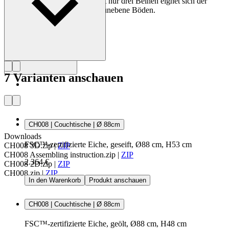
vorhandenen Möbeln passt. Mit nur drei Beinen eignet sich der
Profil Hans J. Wegner
Couchtisch auch gut für leicht unebene Böden.
7 Varianten anschauen
CH008 | Couchtische | Ø 88cm
Downloads
FSC™-zertifizierte Eiche, geseift, Ø88 cm, H53 cm
CH008 3D.zip
|
ZIP
CH008 Assembling instruction.zip
|
ZIP
2.364 €
CH008 2D.zip
|
ZIP
CH008.zip
|
ZIP
In den Warenkorb
Produkt anschauen
CH008 | Couchtische | Ø 88cm
FSC™-zertifizierte Eiche, geölt, Ø88 cm, H48 cm