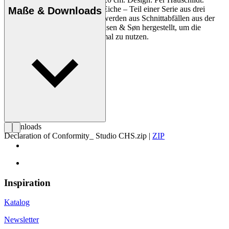
Tapasbrett aus Nussbaum und Eiche – Teil einer Serie aus drei
Maße & Downloads
Servierbrettern. Die Brettchen werden aus Schnittabfällen aus der
Möbelproduktion von Carl Hansen & Søn hergestellt, um die
wertvolle Ressource Holz optimal zu nutzen.
Downloads
Declaration of Conformity_ Studio CHS.zip
|
ZIP
Inspiration
Katalog
Newsletter