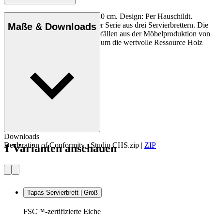
Tapas-Servierbrett, groß, 68 x 20 cm. Design: Per Hauschildt.
Tapasbrett aus Eiche – Teil einer Serie aus drei Servierbrettern. Die
Maße & Downloads
Brettchen werden aus Schnittabfällen aus der Möbelproduktion von
Carl Hansen & Søn hergestellt, um die wertvolle Ressource Holz
optimal zu nutzen.
Downloads
Declaration of Conformity_ Studio CHS.zip
|
ZIP
1 Varianten anschauen
Tapas-Servierbrett | Groß
FSC™-zertifizierte Eiche