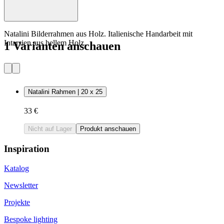
Natalini Bilderrahmen aus Holz. Italienische Handarbeit mit
Intarsien aus hellem Holz.
1 Varianten anschauen
Natalini Rahmen | 20 x 25
33 €
Nicht auf Lager
Produkt anschauen
Inspiration
Katalog
Newsletter
Projekte
Bespoke lighting