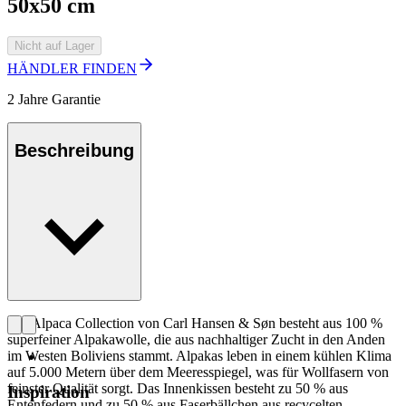
50x50 cm
Nicht auf Lager
HÄNDLER FINDEN
2 Jahre Garantie
Beschreibung
Die Alpaca Collection von Carl Hansen & Søn besteht aus 100 %
superfeiner Alpakawolle, die aus nachhaltiger Zucht in den Anden
im Westen Boliviens stammt. Alpakas leben in einem kühlen Klima
auf 5.000 Metern über dem Meeresspiegel, was für Wollfasern von
feinster Qualität sorgt. Das Innenkissen besteht zu 50 % aus
Inspiration
Entenfedern und zu 50 % aus Faserbällchen aus recycelten