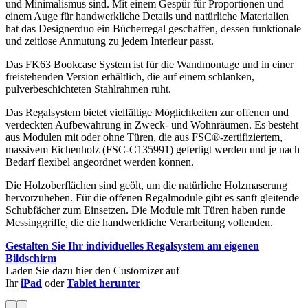
und Minimalismus sind. Mit einem Gespür für Proportionen und
einem Auge für handwerkliche Details und natürliche Materialien
hat das Designerduo ein Bücherregal geschaffen, dessen funktionale
und zeitlose Anmutung zu jedem Interieur passt.
Das FK63 Bookcase System ist für die Wandmontage und in einer
freistehenden Version erhältlich, die auf einem schlanken,
pulverbeschichteten Stahlrahmen ruht.
Das Regalsystem bietet vielfältige Möglichkeiten zur offenen und
verdeckten Aufbewahrung in Zweck- und Wohnräumen. Es besteht
aus Modulen mit oder ohne Türen, die aus FSC®-zertifiziertem,
massivem Eichenholz (FSC-C135991) gefertigt werden und je nach
Bedarf flexibel angeordnet werden können.
Die Holzoberflächen sind geölt, um die natürliche Holzmaserung
hervorzuheben. Für die offenen Regalmodule gibt es sanft gleitende
Schubfächer zum Einsetzen. Die Module mit Türen haben runde
Messinggriffe, die die handwerkliche Verarbeitung vollenden.
Gestalten Sie Ihr individuelles Regalsystem am eigenen
Bildschirm
Laden Sie dazu hier den Customizer auf
Ihr
iPad
oder
Tablet herunter