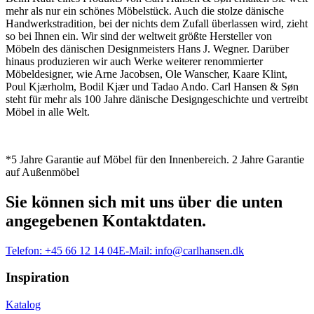
mehr als nur ein schönes Möbelstück. Auch die stolze dänische
Handwerkstradition, bei der nichts dem Zufall überlassen wird, zieht
so bei Ihnen ein. Wir sind der weltweit größte Hersteller von
Möbeln des dänischen Designmeisters Hans J. Wegner. Darüber
hinaus produzieren wir auch Werke weiterer renommierter
Möbeldesigner, wie Arne Jacobsen, Ole Wanscher, Kaare Klint,
Poul Kjærholm, Bodil Kjær und Tadao Ando. Carl Hansen & Søn
steht für mehr als 100 Jahre dänische Designgeschichte und vertreibt
Möbel in alle Welt.
*5 Jahre Garantie auf Möbel für den Innenbereich. 2 Jahre Garantie
auf Außenmöbel
Sie können sich mit uns über die unten
angegebenen Kontaktdaten.
Telefon:
+45 66 12 14 04
E-Mail:
info@carlhansen.dk
Inspiration
Katalog