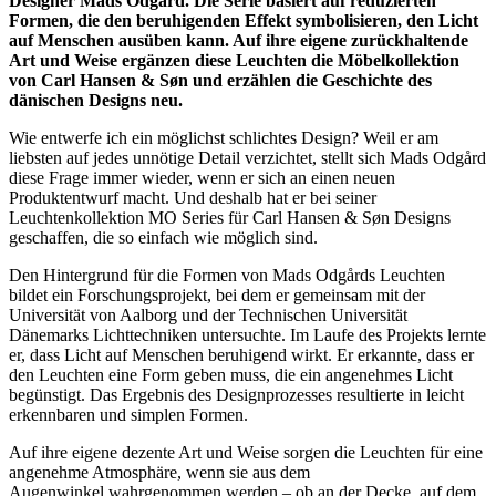
Designer Mads Odgård. Die Serie basiert auf reduzierten
Formen, die den beruhigenden Effekt symbolisieren, den Licht
auf Menschen ausüben kann. Auf ihre eigene zurückhaltende
Art und Weise ergänzen diese Leuchten die Möbelkollektion
von Carl Hansen & Søn und erzählen die Geschichte des
dänischen Designs neu.
Wie entwerfe ich ein möglichst schlichtes Design? Weil er am
liebsten auf jedes unnötige Detail verzichtet, stellt sich Mads Odgård
diese Frage immer wieder, wenn er sich an einen neuen
Produktentwurf macht. Und deshalb hat er bei seiner
Leuchtenkollektion MO Series für Carl Hansen & Søn Designs
geschaffen, die so einfach wie möglich sind.
Den Hintergrund für die Formen von Mads Odgårds Leuchten
bildet ein Forschungsprojekt, bei dem er gemeinsam mit der
Universität von Aalborg und der Technischen Universität
Dänemarks Lichttechniken untersuchte. Im Laufe des Projekts lernte
er, dass Licht auf Menschen beruhigend wirkt. Er erkannte, dass er
den Leuchten eine Form geben muss, die ein angenehmes Licht
begünstigt. Das Ergebnis des Designprozesses resultierte in leicht
erkennbaren und simplen Formen.
Auf ihre eigene dezente Art und Weise sorgen die Leuchten für eine
angenehme Atmosphäre, wenn sie aus dem
Augenwinkel wahrgenommen werden – ob an der Decke, auf dem