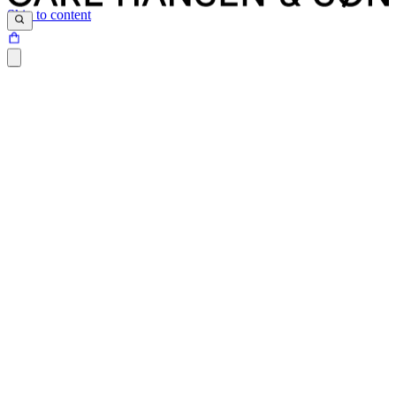
Skip to content
Bei Carl Hansen & Søn verwenden wir Polydaunen. Polydaunen
sind eine Kombination aus natürlicher Füllung und Schaumgranulat.