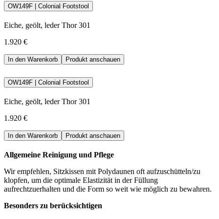
Das Mischungsverhältnis der beiden Füllmaterialien variiert je nach
OW149F | Colonial Footstool
Verwendungszweck des Sitzkissens und wird angepasst, um
Komfort und Formstabilität bestmöglich zu gewährleisten.
Eiche, geölt, leder Thor 301
Instandhaltungs- und Pflegeanleitung als PDF herunterla
1.920 €
In den Warenkorb
Produkt anschauen
OW149F | Colonial Footstool
Eiche, geölt, leder Thor 301
1.920 €
In den Warenkorb
Produkt anschauen
Allgemeine Reinigung und Pflege
Wir empfehlen, Sitzkissen mit Polydaunen oft aufzuschütteln/zu
klopfen, um die optimale Elastizität in der Füllung
aufrechtzuerhalten und die Form so weit wie möglich zu bewahren.
Besonders zu berücksichtigen