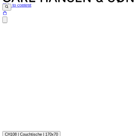
Skip to content
Verwenden Sie sauberes Wasser oder Glasreiniger für die generelle
Reinigung der Oberfläche. Anschließend der Oberfläche mit einem
CH108 | Couchtische | 170x70