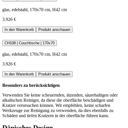
Mikrofasertuch trocken polieren, um Kalkflecken und Streifen auf
der Oberfläche zu vermeiden.
glas, edelstahl, 170x70 cm, H42 cm
Instandhaltungs- und Pflegeanleitung als PDF herunterla
3.926 €
In den Warenkorb
Produkt anschauen
CH108 | Couchtische | 170x70
glas, edelstahl, 170x70 cm, H42 cm
3.926 €
In den Warenkorb
Produkt anschauen
Besonders zu berücksichtigen
Verwenden Sie keine scheuernden, ätzenden, säurehaltigen oder
alkalischen Reiniger, da diese die oberfläche beschädigen und
Kratzer verursachen können. Wir empfehlen, keine scharfen
Werkzeuge zur Reinigung zu verwenden, da dies ebenfalls zu
Schäden und tiefen Kratzern in der oberfläche führen kann.
Dänisches Design