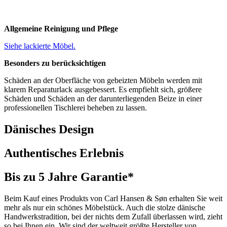
Beize besteht aus in Wasser gelösten Farbpigmenten und wird zum
Einfärben der Holzoberfläche verwendet, um einen bestimmten
Farbton auf dem fertigen Möbel zu erzielen. Beizen ist keine
Allgemeine Reinigung und Pflege
abschließende Behandlung. Die Möbel werden daher anschließend
mit Klarlack lackiert, um Haltbarkeit und Kratzfestigkeit zu
Siehe lackierte Möbel.
gewährleisten.
Besonders zu berücksichtigen
Abgesetzte Behandlung
Schäden an der Oberfläche von gebeizten Möbeln werden mit
Instandhaltungs- und Pflegeanleitung als PDF herunterla
klarem Reparaturlack ausgebessert. Es empfiehlt sich, größere
Schäden und Schäden an der darunterliegenden Beize in einer
professionellen Tischlerei beheben zu lassen.
Dänisches Design
Authentisches Erlebnis
Bis zu 5 Jahre Garantie*
Beim Kauf eines Produkts von Carl Hansen & Søn erhalten Sie weit
mehr als nur ein schönes Möbelstück. Auch die stolze dänische
Handwerkstradition, bei der nichts dem Zufall überlassen wird, zieht
so bei Ihnen ein. Wir sind der weltweit größte Hersteller von