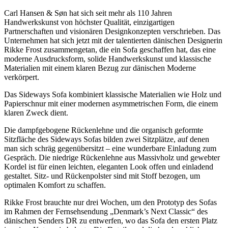
Carl Hansen & Søn hat sich seit mehr als 110 Jahren
Handwerkskunst von höchster Qualität, einzigartigen
Partnerschaften und visionären Designkonzepten verschrieben. Das
Unternehmen hat sich jetzt mit der talentierten dänischen Designerin
Rikke Frost zusammengetan, die ein Sofa geschaffen hat, das eine
moderne Ausdrucksform, solide Handwerkskunst und klassische
Materialien mit einem klaren Bezug zur dänischen Moderne
verkörpert.
Das Sideways Sofa kombiniert klassische Materialien wie Holz und
Papierschnur mit einer modernen asymmetrischen Form, die einem
klaren Zweck dient.
Die dampfgebogene Rückenlehne und die organisch geformte
Sitzfläche des Sideways Sofas bilden zwei Sitzplätze, auf denen
man sich schräg gegenübersitzt – eine wunderbare Einladung zum
Gespräch. Die niedrige Rückenlehne aus Massivholz und gewebter
Kordel ist für einen leichten, eleganten Look offen und einladend
gestaltet. Sitz- und Rückenpolster sind mit Stoff bezogen, um
optimalen Komfort zu schaffen.
Rikke Frost brauchte nur drei Wochen, um den Prototyp des Sofas
im Rahmen der Fernsehsendung „Denmark’s Next Classic“ des
dänischen Senders DR zu entwerfen, wo das Sofa den ersten Platz