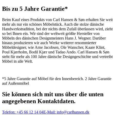
Bis zu 5 Jahre Garantie*
Beim Kauf eines Produkts von Carl Hansen & Søn erhalten Sie weit
mehr als nur ein schönes Möbelstück. Auch die stolze dänische
Handwerkstradition, bei der nichts dem Zufall überlassen wird, zieht
so bei Ihnen ein. Wir sind der weltweit größte Hersteller von
Möbeln des dänischen Designmeisters Hans J. Wegner. Darüber
hinaus produzieren wir auch Werke weiterer renommierter
Möbeldesigner, wie Arne Jacobsen, Ole Wanscher, Kaare Klint,
Poul Kjærholm, Bodil Kjær und Tadao Ando. Carl Hansen & Søn
steht für mehr als 100 Jahre dänische Designgeschichte und vertreibt
Möbel in alle Welt.
*5 Jahre Garantie auf Möbel für den Innenbereich. 2 Jahre Garantie
auf Außenmöbel
Sie können sich mit uns über die unten
angegebenen Kontaktdaten.
Telefon:
+45 66 12 14 04
E-Mail:
info@carlhansen.dk