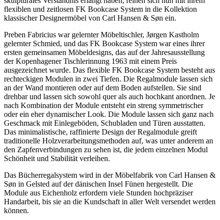
skulpturales Verständnis erlangt haben, reihen sich nun mit ihrem
flexiblen und zeitlosen FK Bookcase System in die Kollektion
klassischer Designermöbel von Carl Hansen & Søn ein.
Preben Fabricius war gelernter Möbeltischler, Jørgen Kastholm
gelernter Schmied, und das FK Bookcase System war eines ihrer
ersten gemeinsamen Möbeldesigns, das auf der Jahresausstellung
der Kopenhagener Tischlerinnung 1963 mit einem Preis
ausgezeichnet wurde. Das flexible FK Bookcase System besteht aus
rechteckigen Modulen in zwei Tiefen. Die Regalmodule lassen sich
an der Wand montieren oder auf dem Boden aufstellen. Sie sind
drehbar und lassen sich sowohl quer als auch hochkant anordnen. Je
nach Kombination der Module entsteht ein streng symmetrischer
oder ein eher dynamischer Look. Die Module lassen sich ganz nach
Geschmack mit Einlegeböden, Schubladen und Türen ausstatten.
Das minimalistische, raffinierte Design der Regalmodule greift
traditionelle Holzverarbeitungsmethoden auf, was unter anderem an
den Zapfenverbindungen zu sehen ist, die jedem einzelnen Modul
Schönheit und Stabilität verleihen.
Das Bücherregalsystem wird in der Möbelfabrik von Carl Hansen &
Søn in Gelsted auf der dänischen Insel Fünen hergestellt. Die
Module aus Eichenholz erfordern viele Stunden hochpräziser
Handarbeit, bis sie an die Kundschaft in aller Welt versendet werden
können.