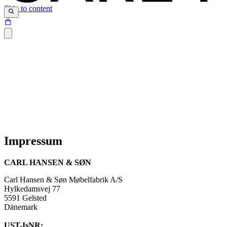
Skip to content
Impressum
CARL HANSEN & SØN
Carl Hansen & Søn Møbelfabrik A/S
Hylkedamsvej 77
5591 Gelsted
Dänemark
UST-IsNR: