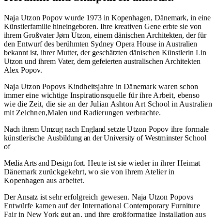
Naja Utzon Popov wurde
1973 in Kopenhagen, Dänemark, in eine
Künstlerfamilie hineingeboren. Ihre kreativen Gene erbte sie von
ihrem Großvater Jørn Utzon, einem dänischen Architekten, der für
den Entwurf des berühmten Sydney Opera House in Australien
bekannt ist, ihrer Mutter, der geschätzten dänischen Künstlerin Lin
Utzon und ihrem Vater, dem gefeierten australischen Architekten
Alex Popov.
Naja Utzon Popovs Kindheitsjahre in Dänemark waren schon
immer
eine wichtige Inspirationsquelle für ihre Arbeit, ebenso
wie die Zeit, die sie an der Julian Ashton Art School in Australien
mit Zeichnen,
Malen und Radierungen verbrachte.
Nach ihrem Umzug nach England
setzte Utzon Popov ihre formale
künstlerische
Ausbildung an der University
of Westminster
School
of
Media Arts and Design fort.
Heute ist sie wieder in ihrer Heimat
Dänemark zurückgekehrt, wo sie von ihrem Atelier in
Kopenhagen aus arbeitet.
Der Ansatz
ist sehr erfolgreich gewesen. Naja Utzon Popovs
Entwürfe kamen auf der International Contemporary Furniture
Fair in New York gut an, und ihre großformatige Installation aus